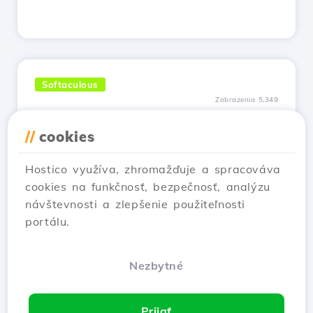
Softaculous
Zobrazenia 5,349
Inštalácia aplikácie pomocou
//
cookies
pluginu Softaculous v cPaneli
Aktualizované pred 2 rokmi
Hostico využíva, zhromažďuje a spracováva
Zistite, ako nainštalovať webové aplikácie
cookies na funkčnosť, bezpečnosť, analýzu
pomocou pluginu cPanel Softaculous.
návštevnosti a zlepšenie použiteľnosti
Sprievodca krok za krokom pre inštaláciu
portálu.
WordPressu a správu aplikácií.
Pozri článok
Nezbytné
Prijať