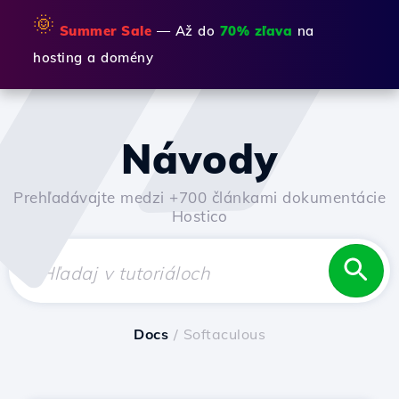
🌞
Summer Sale
— Až do
70% zľava
na
hosting a domény
Návody
Prehľadávajte medzi +700 článkami dokumentácie
Hostico
Docs
/ Softaculous