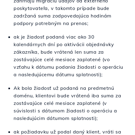
zahŕňajú migráciu údajov od externého
poskytovateľa, v takomto prípade bude
zadržaná suma zodpovedajúca hodinám
podpory potrebným na prenos;
ak je žiadosť podaná viac ako 30
kalendárnych dní po aktivácii objednávky
zákazníka, bude vrátená len suma za
zostávajúce celé mesiace zaplatené (vo
vzťahu k dátumu podania žiadosti o operáciu
a nasledujúcemu dátumu splatnosti);
Ak bola žiadosť už podaná na predmetnú
doménu, klientovi bude vrátená iba suma za
zostávajúce celé mesiace zaplatené (v
súvislosti s dátumom žiadosti o operáciu a
nasledujúcim dátumom splatnosti);
ak požiadavku už podal daný klient, vráti sa