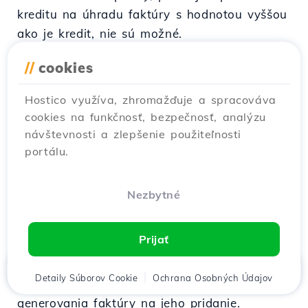
kreditu na úhradu faktúry s hodnotou vyššou
ako je kredit, nie sú možné.
V prípade, že jedna alebo viac služieb klienta
//
cookies
boli obnovené vopred alebo tieto spotrebovali
viac zdrojov než je pridelené, Hostico si
Hostico využíva, zhromažďuje a spracováva
vyhradzuje právo použiť tieto sumy na
cookies na funkčnosť, bezpečnosť, analýzu
súvisiace generované faktúry.
návštevnosti a zlepšenie použiteľnosti
Finančná situácia kreditu / fondu je trvalo
portálu.
dostupná na účte klienta.
Pri použití kreditu na úhradu určitých služieb,
Nezbytné
podľa platnej legislatívy budú súvisiace
proformné faktúry vzniknúť ako Príjmové
Prijať
Rozpočtové Dielo.
Jedniný moment, kedy sa vystavuje daňová
Domov
Detaily Súborov Cookie
Klient
Košík
Ochrana Osobných Údajov
Chat
Menu
faktúra súvisiaca s kreditom, je v momente
generovania faktúry na jeho pridanie.