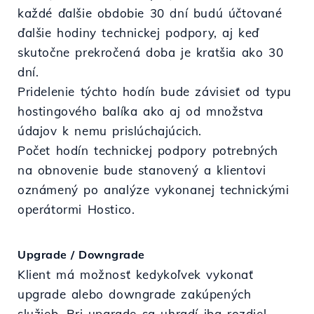
každé ďalšie obdobie 30 dní budú účtované
ďalšie hodiny technickej podpory, aj keď
skutočne prekročená doba je kratšia ako 30
dní.
Pridelenie týchto hodín bude závisieť od typu
hostingového balíka ako aj od množstva
údajov k nemu prislúchajúcich.
Počet hodín technickej podpory potrebných
na obnovenie bude stanovený a klientovi
oznámený po analýze vykonanej technickými
operátormi Hostico.
Upgrade / Downgrade
Klient má možnosť kedykoľvek vykonať
upgrade alebo downgrade zakúpených
služieb. Pri upgrade sa uhradí iba rozdiel