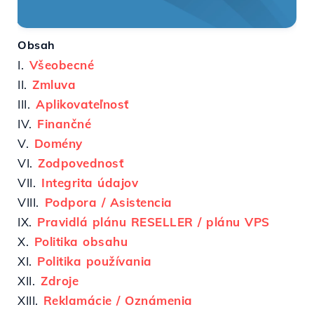
Obsah
I.
Všeobecné
II.
Zmluva
III.
Aplikovateľnosť
IV.
Finančné
V.
Domény
VI.
Zodpovednosť
VII.
Integrita údajov
VIII.
Podpora / Asistencia
IX.
Pravidlá plánu RESELLER / plánu VPS
X.
Politika obsahu
XI.
Politika používania
XII.
Zdroje
XIII.
Reklamácie / Oznámenia