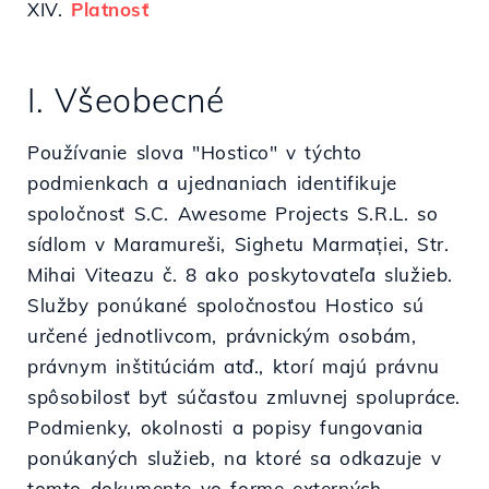
XIV.
Platnosť
I. Všeobecné
Používanie slova "Hostico" v týchto
podmienkach a ujednaniach identifikuje
spoločnosť S.C. Awesome Projects S.R.L. so
sídlom v Maramureši, Sighetu Marmației, Str.
Mihai Viteazu č. 8 ako poskytovateľa služieb.
Služby ponúkané spoločnosťou Hostico sú
určené jednotlivcom, právnickým osobám,
právnym inštitúciám atď., ktorí majú právnu
spôsobilosť byť súčasťou zmluvnej spolupráce.
Podmienky, okolnosti a popisy fungovania
ponúkaných služieb, na ktoré sa odkazuje v
tomto dokumente vo forme externých