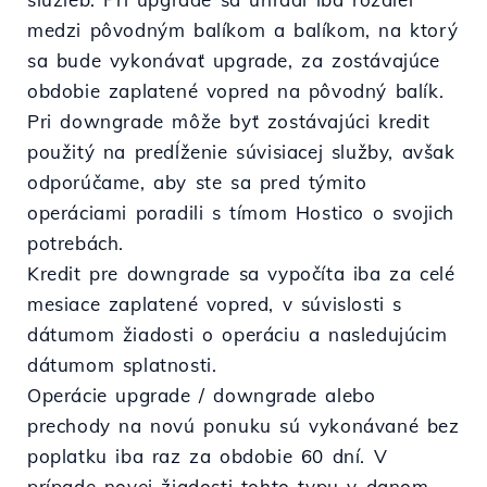
medzi pôvodným balíkom a balíkom, na ktorý
sa bude vykonávať upgrade, za zostávajúce
obdobie zaplatené vopred na pôvodný balík.
Pri downgrade môže byť zostávajúci kredit
použitý na predĺženie súvisiacej služby, avšak
odporúčame, aby ste sa pred týmito
operáciami poradili s tímom Hostico o svojich
potrebách.
Kredit pre downgrade sa vypočíta iba za celé
mesiace zaplatené vopred, v súvislosti s
dátumom žiadosti o operáciu a nasledujúcim
dátumom splatnosti.
Operácie upgrade / downgrade alebo
prechody na novú ponuku sú vykonávané bez
poplatku iba raz za obdobie 60 dní. V
prípade novej žiadosti tohto typu v danom