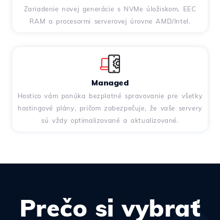
Zariadenie novej generácie s NVMe úložiskom, EEC
RAM a procesormi serverovej úrovne AMD/Intel.
Managed
Hostico vám ponúka bezplatné spravovanie pre všetky
hostingové plány, pričom zabezpečuje, že vaše servery
sú vždy optimalizované a aktualizované.
Prečo si vybrať