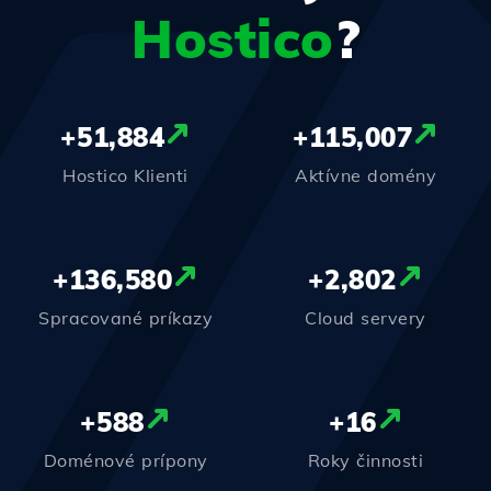
Hostico
?
+
51,884
+
115,007
Hostico Klienti
Aktívne domény
+
136,580
+
2,802
Spracované príkazy
Cloud servery
+
588
+
16
Doménové prípony
Roky činnosti