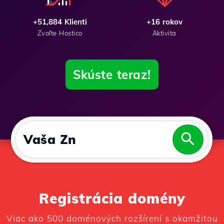
+51,884 Klienti
+16 rokov
Zvoľte Hostico
Aktivita
Skúste teraz!
V
A
Š
A
Z
N
A
Č
K
A
|
Registrácia domény
Viac ako 500 doménových rozšírení s okamžitou