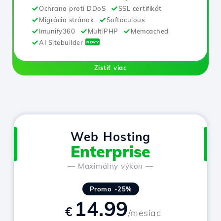
Ochrana proti DDoS
SSL certifikát
Migrácia stránok
Softaculous
Imunify360
MultiPHP
Memcached
AI Sitebuilder
NOVÝ
Zistiť viac
Web Hosting
Enterprise
— Maximálny výkon —
Promo -25%
14.99
€
/mesiac