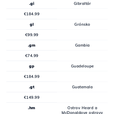
.gi
Gibraltár
€184.99
gl
Grónsko
€99.99
.gm
Gambia
€74.99
gp
Guadeloupe
€184.99
.gt
Guatemala
€149.99
.hm
Ostrov Heard a
McDonaldove ostrovy