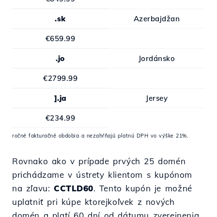
.sk
Azerbajdžan
€659.99
.jo
Jordánsko
€2799.99
].ja
Jersey
€234.99
ročné fakturačné obdobia a nezahŕňajú platnú DPH vo výške 21%.
Rovnako ako v prípade prvých 25 domén
prichádzame v ústrety klientom s kupónom
na zľavu:
CCTLD60
. Tento kupón je možné
uplatniť pri kúpe ktorejkoľvek z nových
domén a platí 60 dní od dátumu zverejnenia