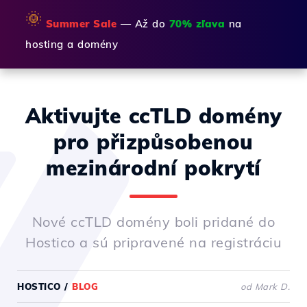
🌞
Summer Sale
— Až do
70% zľava
na
hosting a domény
Aktivujte ccTLD domény
pro přizpůsobenou
mezinárodní pokrytí
Nové ccTLD domény boli pridané do
Hostico a sú pripravené na registráciu
HOSTICO
/
BLOG
od Mark D.