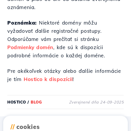
oznámenia.
Poznámka:
Niektoré domény môžu
vyžadovať ďalšie registračné postupy.
Odporúčame vám prečítať si stránku
Podmienky domén
, kde sú k dispozícii
podrobné informácie o každej doméne.
Pre akékoľvek otázky alebo ďalšie informácie
je tím
Hostico k dispozícii
!
HOSTICO
/
BLOG
Zverejnené dňa 24-09-2025
//
cookies
Stiahnuť aplikáciu
Hostico