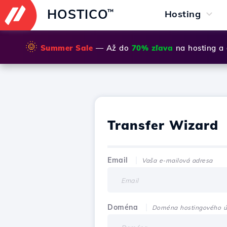
HOSTICO
™
Hosting
🌞
Summer Sale
— Až do
70% zľava
na hosting a
Transfer Wizard
Email
Vaša e-mailová adresa
Doména
Doména hostingového ú