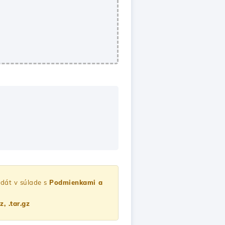
 dát v súlade s
Podmienkami a
gz, .tar.gz