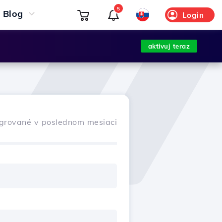
5
Blog
Login
aktivuj teraz
grované v poslednom mesiaci