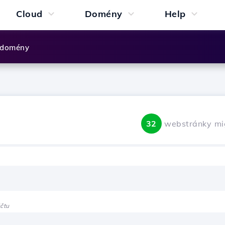
Cloud
Domény
Help
 domény
32
webstránky mi
čtu