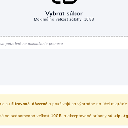
Vybrať súbor
Maximálna veľkosť zálohy: 10GB
cie potrebné na dokončenie prenosu
aje sú
šifrované, dôverné
a používajú sa výhradne na účel migrácie
álne podporovaná veľkosť
10GB
, a akceptované prípony sú
.zip, .t