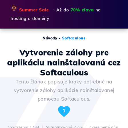
🌞
Summer Sale
— Až do
70% zľava
na
hosting a domény
Návody
•
Softaculous
Vytvorenie zálohy pre
aplikáciu nainštalovanú cez
Softaculous
Tento článok popisuje kroky potrebné na
vytvorenie zálohy aplikácie nainštalovanej
pomocou Softaculous.
1
Zobrazenia 1734
Aktualizované 2 ani
Zverejnené dňa