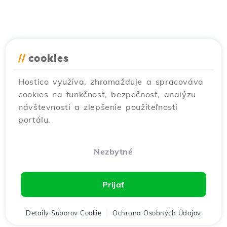
//
cookies
Podobné články
Hostico využíva, zhromažďuje a spracováva
Inštalácia webovej aplikácie v
cookies na funkčnosť, bezpečnosť, analýzu
admin paneli Plesk
návštevnosti a zlepšenie použiteľnosti
Návody /
Plesk
portálu.
V tomto článku predstavíme potrebné kroky
na automatickú inštaláciu webovej aplikácie
pomocou modulu Aplikácie v rámci panela
Nezbytné
Plesk.
od Alexandru J.
Zobrazenia 1011
Prijať
Aktualizované pred 1 rokom
Zverejnené dňa 07/02/2020
Detaily Súborov Cookie
Ochrana Osobných Údajov