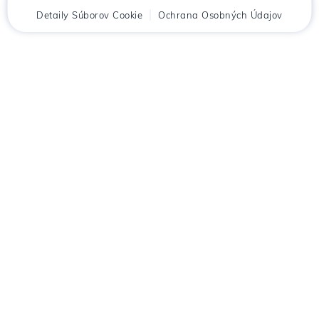
Domov
Detaily Súborov Cookie
Klient
Košík
Ochrana Osobných Údajov
Chat
Menu
Stiahnuť aplikáciu
Hostico