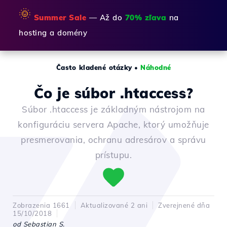
🌞
Summer Sale
— Až do
70% zľava
na
hosting a domény
Často kladené otázky
•
Náhodné
Čo je súbor .htaccess?
Súbor .htaccess je základným nástrojom na
konfiguráciu servera Apache, ktorý umožňuje
presmerovania, ochranu adresárov a správu
prístupu.
Zobrazenia 1661
Aktualizované 2 ani
Zverejnené dňa
15/10/2018
od Sebastian S.