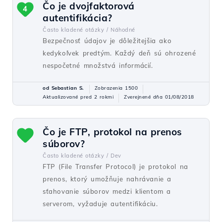
Čo je dvojfaktorová
4
autentifikácia?
Často kladené otázky /
Náhodné
Bezpečnosť údajov je dôležitejšia ako
kedykoľvek predtým. Každý deň sú ohrozené
nespočetné množstvá informácií.
od Sebastian S.
Zobrazenia 1500
Aktualizované pred 2 rokmi
Zverejnené dňa 01/08/2018
Čo je FTP, protokol na prenos
súborov?
Často kladené otázky /
Dev
FTP (File Transfer Protocol) je protokol na
prenos, ktorý umožňuje nahrávanie a
sťahovanie súborov medzi klientom a
serverom, vyžaduje autentifikáciu.