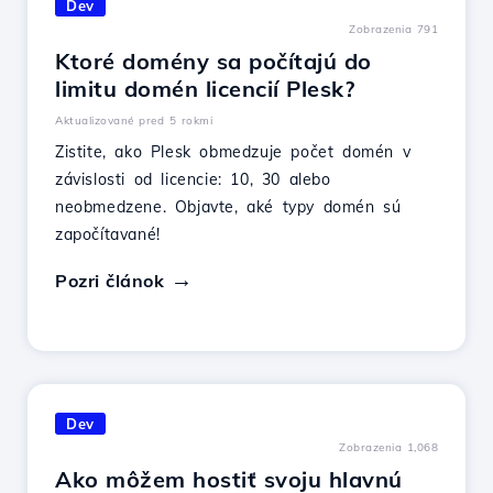
Dev
Zobrazenia 791
Ktoré domény sa počítajú do
limitu domén licencií Plesk?
Aktualizované pred 5 rokmi
Zistite, ako Plesk obmedzuje počet domén v
závislosti od licencie: 10, 30 alebo
neobmedzene. Objavte, aké typy domén sú
započítavané!
Pozri článok
Dev
Zobrazenia 1,068
Ako môžem hostiť svoju hlavnú