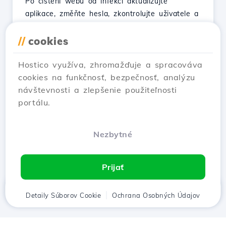
Po čistění webu od infekcí aktualizujte
aplikace, změňte hesla, zkontrolujte uživatele a
provádějte pravidelné zálohy, abyste předešli
reinfekci.
//
cookies
Pozri článok
Hostico využíva, zhromažďuje a spracováva
cookies na funkčnosť, bezpečnosť, analýzu
návštevnosti a zlepšenie použiteľnosti
portálu.
…
1
2
3
6
Next →
Nezbytné
Zobrazenie 1–12 of 61
Prijať
Domov
Detaily Súborov Cookie
Klient
Košík
Ochrana Osobných Údajov
Chat
Menu