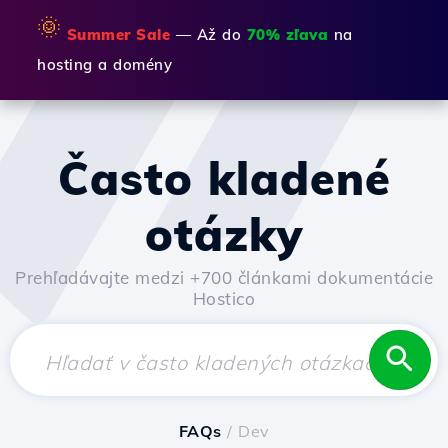
🌞
Summer Sale
— Až do
70% zľava
na
hosting a domény
Často kladené
otázky
Prehľadávajte medzi +700 článkami dokumentácie
Hostico
FAQs
/ Dev