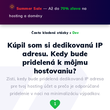
🌞
Summer Sale
— Až do
70% zľava
na
hosting a domény
Často kladené otázky
•
Dev
Kúpil som si dedikovanú IP
adresu. Kedy bude
pridelená k môjmu
hosťovaniu?
Zisti, kedy bude pridelená dedikovaná IP adresa
pre tvoj hosting účet a prečo je odporúčané
pridelenie v noci na minimalizáciu výpadkov.
1