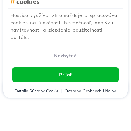
//
cookies
Hostico využíva, zhromažďuje a spracováva
cookies na funkčnosť, bezpečnosť, analýzu
návštevnosti a zlepšenie použiteľnosti
portálu.
Nezbytné
Prijať
Domov
Detaily Súborov Cookie
Klient
Ochrana Osobných Údajov
Košík
Menu
Stiahnuť aplikáciu
Hostico