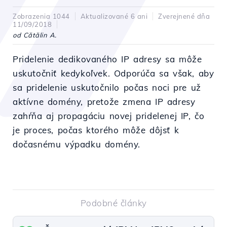
Zobrazenia 1044
Aktualizované 6 ani
Zverejnené dňa
11/09/2018
od Cătălin A.
Pridelenie dedikovaného IP adresy sa môže
uskutočniť kedykoľvek. Odporúča sa však, aby
sa pridelenie uskutočnilo počas noci pre už
aktívne domény, pretože zmena IP adresy
zahŕňa aj propagáciu novej pridelenej IP, čo
je proces, počas ktorého môže dôjsť k
dočasnému výpadku domény.
Podobné články