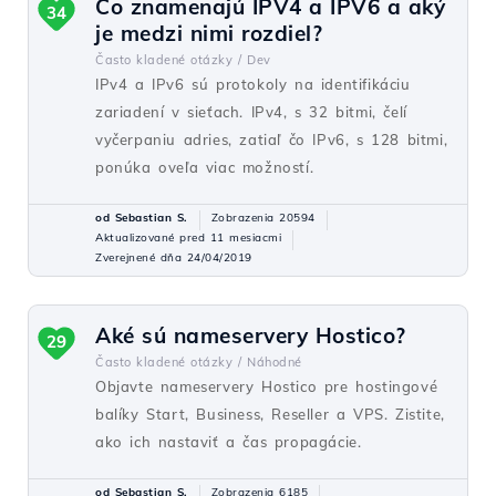
Čo znamenajú IPV4 a IPV6 a aký
34
je medzi nimi rozdiel?
Často kladené otázky /
Dev
IPv4 a IPv6 sú protokoly na identifikáciu
zariadení v sieťach. IPv4, s 32 bitmi, čelí
vyčerpaniu adries, zatiaľ čo IPv6, s 128 bitmi,
ponúka oveľa viac možností.
od Sebastian S.
Zobrazenia 20594
Aktualizované pred 11 mesiacmi
Zverejnené dňa 24/04/2019
Aké sú nameservery Hostico?
29
Často kladené otázky /
Náhodné
Objavte nameservery Hostico pre hostingové
balíky Start, Business, Reseller a VPS. Zistite,
ako ich nastaviť a čas propagácie.
od Sebastian S.
Zobrazenia 6185