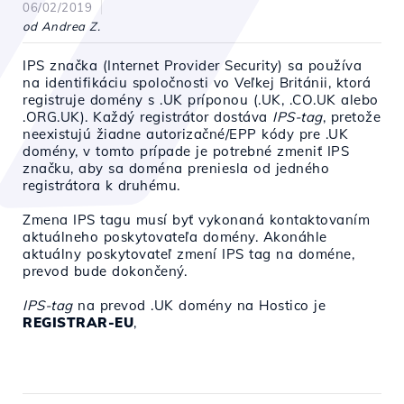
06/02/2019
od Andrea Z.
IPS značka (Internet Provider Security) sa používa
na identifikáciu spoločnosti vo Veľkej Británii, ktorá
registruje domény s .UK príponou (.UK, .CO.UK alebo
.ORG.UK)
. Každý registrátor dostáva
IPS-tag
, pretože
neexistujú žiadne autorizačné/EPP kódy pre .UK
domény, v tomto prípade je potrebné zmeniť IPS
značku, aby sa doména preniesla od jedného
registrátora k druhému.
Zmena IPS tagu musí byť vykonaná kontaktovaním
aktuálneho poskytovateľa domény. Akonáhle
aktuálny poskytovateľ zmení IPS tag na doméne,
prevod bude dokončený.
IPS-tag
na prevod .UK domény na Hostico je
REGISTRAR-EU
,