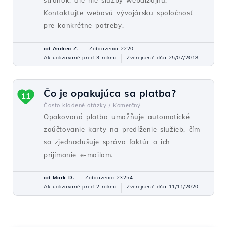
stránok, ale nie služby webdizajnu.
Kontaktujte webovú vývojársku spoločnosť
pre konkrétne potreby.
od Andrea Z.
Zobrazenia 2220
Aktualizované pred 3 rokmi
Zverejnené dňa 25/07/2018
Čo je opakujúca sa platba?
11
Často kladené otázky /
Komerčný
Opakovaná platba umožňuje automatické
zaúčtovanie karty na predĺženie služieb, čím
sa zjednodušuje správa faktúr a ich
prijímanie e-mailom.
od Mark D.
Zobrazenia 23254
Aktualizované pred 2 rokmi
Zverejnené dňa 11/11/2020