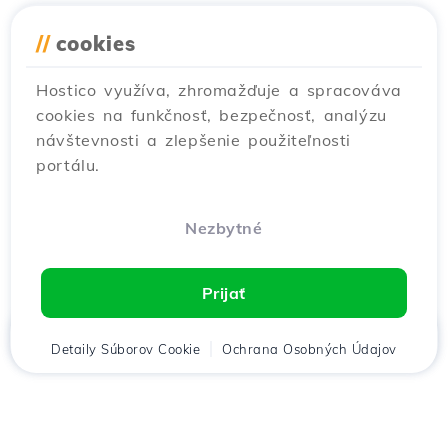
//
cookies
Hostico využíva, zhromažďuje a spracováva
cookies na funkčnosť, bezpečnosť, analýzu
návštevnosti a zlepšenie použiteľnosti
portálu.
Nezbytné
Prijať
Domov
Detaily Súborov Cookie
Klient
Košík
Ochrana Osobných Údajov
Chat
Menu