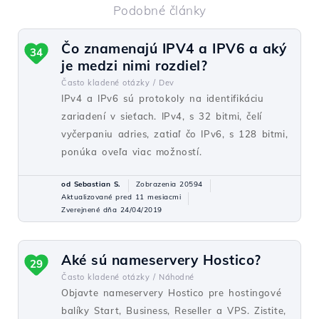
Podobné články
Čo znamenajú IPV4 a IPV6 a aký
34
je medzi nimi rozdiel?
Často kladené otázky /
Dev
IPv4 a IPv6 sú protokoly na identifikáciu
zariadení v sieťach. IPv4, s 32 bitmi, čelí
vyčerpaniu adries, zatiaľ čo IPv6, s 128 bitmi,
ponúka oveľa viac možností.
od Sebastian S.
Zobrazenia 20594
Aktualizované pred 11 mesiacmi
Zverejnené dňa 24/04/2019
Aké sú nameservery Hostico?
29
Často kladené otázky /
Náhodné
Objavte nameservery Hostico pre hostingové
balíky Start, Business, Reseller a VPS. Zistite,