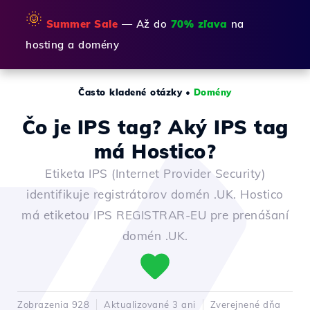
🌞
Summer Sale
— Až do
70% zľava
na
hosting a domény
Často kladené otázky
•
Domény
Čo je IPS tag? Aký IPS tag
má Hostico?
Etiketa IPS (Internet Provider Security)
identifikuje registrátorov domén .UK. Hostico
má etiketou IPS REGISTRAR-EU pre prenášaní
domén .UK.
Zobrazenia 928
Aktualizované 3 ani
Zverejnené dňa