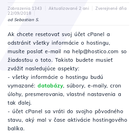
Zobrazenia 1343
Aktualizované 2 ani
Zverejnené dňa
22/09/2018
od Sebastian S.
Ak chcete resetovať svoj účet cPanel a
odstrániť všetky informácie o hostingu,
musíte poslať e-mail na help@hostico.com so
žiadosťou o toto. Takisto budete musieť
zvážiť nasledujúce aspekty:
- všetky informácie o hostingu budú
vymazané:
databázy
, súbory, e-maily, cron
úlohy, presmerovania, vlastné nastavenia a
tak ďalej.
- účet cPanel sa vráti do svojho pôvodného
stavu, aký mal v čase aktivácie hostingového
balíka.