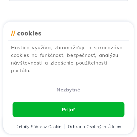
//
cookies
Hostico využíva, zhromažďuje a spracováva
cookies na funkčnosť, bezpečnosť, analýzu
návštevnosti a zlepšenie použiteľnosti
portálu.
Nezbytné
Prijať
Domov
Detaily Súborov Cookie
Klient
Košík
Ochrana Osobných Údajov
Chat
Menu