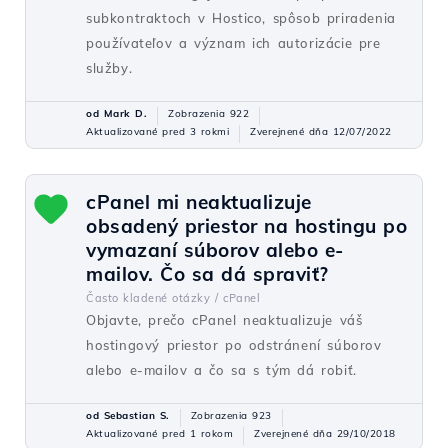
subkontraktoch v Hostico, spôsob priradenia
používateľov a význam ich autorizácie pre
služby.
od Mark D.
Zobrazenia 922
Aktualizované pred 3 rokmi
Zverejnené dňa 12/07/2022
cPanel mi neaktualizuje
obsadený priestor na hostingu po
vymazaní súborov alebo e-
mailov. Čo sa dá spraviť?
Často kladené otázky /
cPanel
Objavte, prečo cPanel neaktualizuje váš
hostingový priestor po odstránení súborov
alebo e-mailov a čo sa s tým dá robiť.
od Sebastian S.
Zobrazenia 923
Aktualizované pred 1 rokom
Zverejnené dňa 29/10/2018