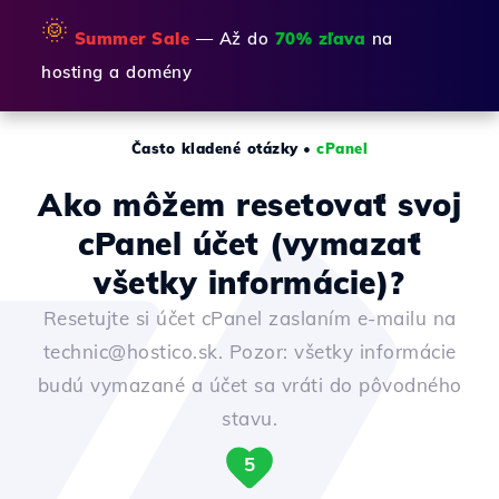
🌞
Summer Sale
— Až do
70% zľava
na
hosting a domény
Často kladené otázky
•
cPanel
Ako môžem resetovať svoj
cPanel účet (vymazať
všetky informácie)?
Resetujte si účet cPanel zaslaním e-mailu na
technic@hostico.sk. Pozor: všetky informácie
budú vymazané a účet sa vráti do pôvodného
stavu.
5