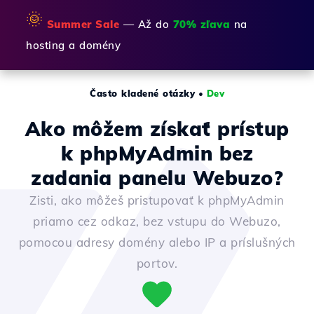
🌞
Summer Sale
— Až do
70% zľava
na
hosting a domény
Často kladené otázky
•
Dev
Ako môžem získať prístup
k phpMyAdmin bez
zadania panelu Webuzo?
Zisti, ako môžeš pristupovať k phpMyAdmin
priamo cez odkaz, bez vstupu do Webuzo,
pomocou adresy domény alebo IP a príslušných
portov.