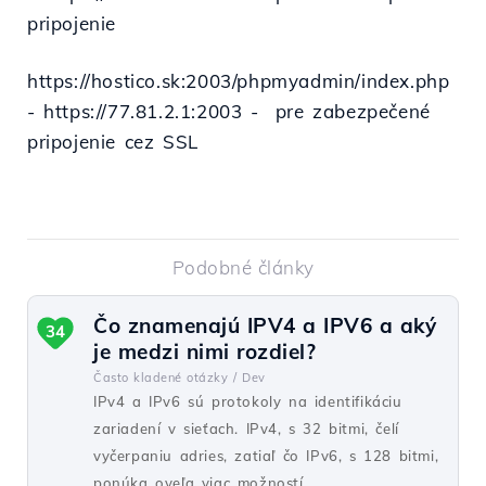
pripojenie
https://hostico.sk:2003/phpmyadmin/index.php
- https://77.81.2.1:2003 - pre zabezpečené
pripojenie cez SSL
Podobné články
Čo znamenajú IPV4 a IPV6 a aký
34
je medzi nimi rozdiel?
Často kladené otázky /
Dev
IPv4 a IPv6 sú protokoly na identifikáciu
zariadení v sieťach. IPv4, s 32 bitmi, čelí
vyčerpaniu adries, zatiaľ čo IPv6, s 128 bitmi,
ponúka oveľa viac možností.