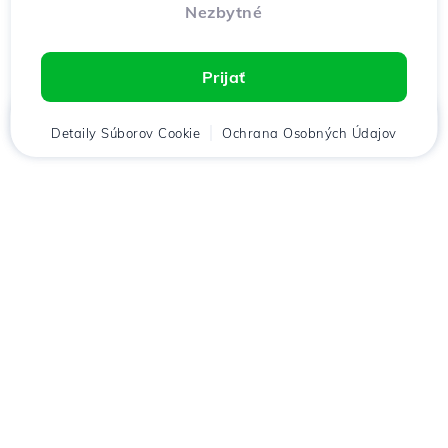
Nezbytné
Prijať
Domov
Detaily Súborov Cookie
Klient
Košík
Ochrana Osobných Údajov
Chat
Menu
Stiahnuť aplikáciu
Hostico