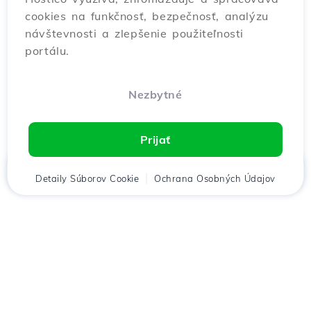
cookies na funkčnosť, bezpečnosť, analýzu
návštevnosti a zlepšenie použiteľnosti
portálu.
Nezbytné
Prijať
Domov
Detaily Súborov Cookie
Klient
Košík
Ochrana Osobných Údajov
Chat
Menu
Stiahnuť aplikáciu
Hostico