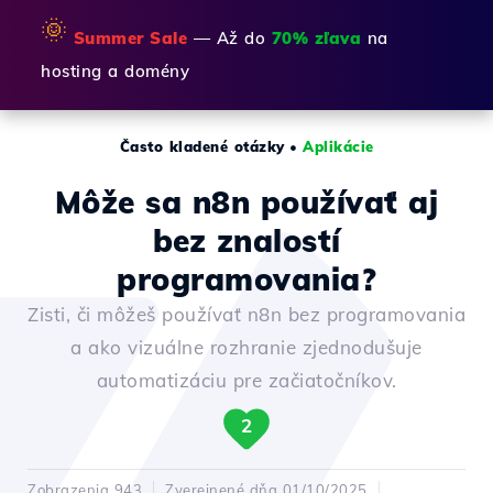
🌞
Summer Sale
— Až do
70% zľava
na
hosting a domény
Často kladené otázky
•
Aplikácie
Môže sa n8n používať aj
bez znalostí
programovania?
Zisti, či môžeš používať n8n bez programovania
a ako vizuálne rozhranie zjednodušuje
automatizáciu pre začiatočníkov.
2
Zobrazenia 943
Zverejnené dňa 01/10/2025