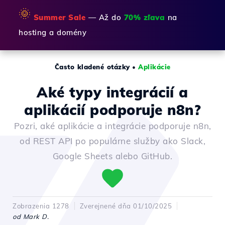
🌞
Summer Sale
— Až do
70% zľava
na
hosting a domény
Často kladené otázky
•
Aplikácie
Aké typy integrácií a
aplikácií podporuje n8n?
Pozri, aké aplikácie a integrácie podporuje n8n,
od REST API po populárne služby ako Slack,
Google Sheets alebo GitHub.
Zobrazenia 1278
Zverejnené dňa 01/10/2025
od Mark D.