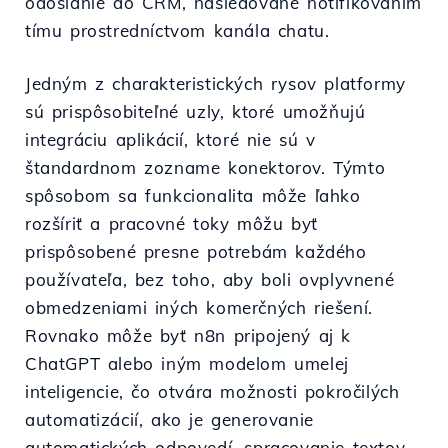
odoslanie do CRM, nasledované notifikovaním
tímu prostredníctvom kanála chatu.
Jedným z charakteristických rysov platformy
sú prispôsobiteľné uzly, ktoré umožňujú
integráciu aplikácií, ktoré nie sú v
štandardnom zozname konektorov. Týmto
spôsobom sa funkcionalita môže ľahko
rozšíriť a pracovné toky môžu byť
prispôsobené presne potrebám každého
používateľa, bez toho, aby boli ovplyvnené
obmedzeniami iných komerčných riešení.
Rovnako môže byť n8n pripojený aj k
ChatGPT alebo iným modelom umelej
inteligencie, čo otvára možnosti pokročilých
automatizácií, ako je generovanie
automatických odpovedí, spracovanie textov