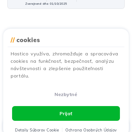
Zverejnené dňa 01/10/2025
//
cookies
Hostico využíva, zhromažďuje a spracováva
cookies na funkčnosť, bezpečnosť, analýzu
návštevnosti a zlepšenie použiteľnosti
portálu.
Nezbytné
Prijať
Domov
Detaily Súborov Cookie
Klient
Košík
Ochrana Osobných Údajov
Chat
Menu