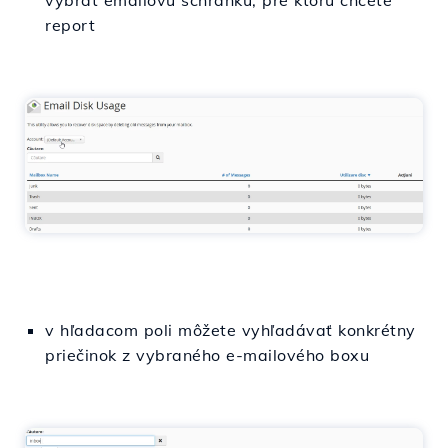
vybrať emailovú schránku, pre ktorú chcete
report
v hľadacom poli môžete vyhľadávať konkrétny
priečinok z vybraného e-mailového boxu