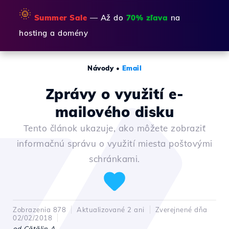
🌞
Summer Sale
— Až do
70% zľava
na
hosting a domény
Návody
•
Email
Zprávy o využití e-
mailového disku
Tento článok ukazuje, ako môžete zobraziť
informačnú správu o využití miesta poštovými
schránkami.
Zobrazenia 878
Aktualizované 2 ani
Zverejnené dňa
02/02/2018
od Cătălin A.