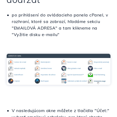
po prihlásení do ovládacieho panela cPanel, v
rozhraní, ktoré sa zobrazí, hľadáme sekciu
"EMAILOVÁ ADRESA" a tam klikneme na
"Vyžitie disku e-mailu"
V nasledujúcom okne môžete z tlačidla "Účet:"