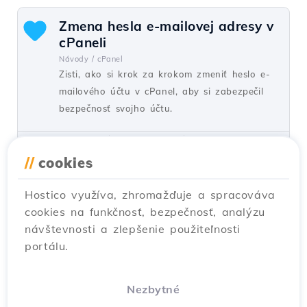
Zmena hesla e-mailovej adresy v
cPaneli
Návody /
cPanel
Zisti, ako si krok za krokom zmeniť heslo e-
mailového účtu v cPanel, aby si zabezpečil
bezpečnosť svojho účtu.
od Florin P.
Zobrazenia 1519
Aktualizované pred 1 rokom
Zverejnené dňa 11/07/2018
//
cookies
Hostico využíva, zhromažďuje a spracováva
Zmena hesla e-mailového účtu v
cookies na funkčnosť, bezpečnosť, analýzu
administrátorskom paneli
návštevnosti a zlepšenie použiteľnosti
Webuzo
portálu.
Návody /
Webuzo
Tento tutoriál predstavuje potrebné kroky na
resetovanie hesla e-mailového účtu v
Nezbytné
administrátorskom paneli Webuzo.