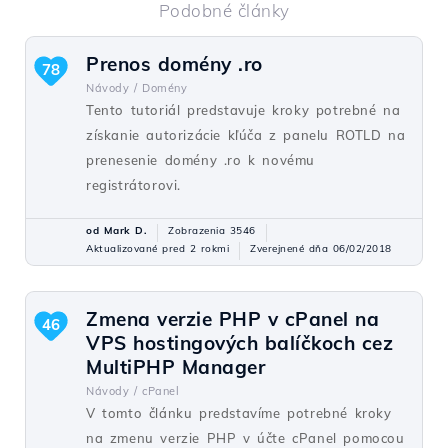
Podobné články
Prenos domény .ro
78
Návody /
Domény
Tento tutoriál predstavuje kroky potrebné na
získanie autorizácie kľúča z panelu ROTLD na
prenesenie domény .ro k novému
registrátorovi.
od Mark D.
Zobrazenia 3546
Aktualizované pred 2 rokmi
Zverejnené dňa 06/02/2018
Zmena verzie PHP v cPanel na
46
VPS hostingových balíčkoch cez
MultiPHP Manager
Návody /
cPanel
V tomto článku predstavíme potrebné kroky
na zmenu verzie PHP v účte cPanel pomocou