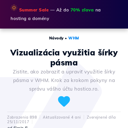
🌞
Summer Sale
— Až do
70% zľava
na
hosting a domény
Návody
•
WHM
Vizualizácia využitia šírky
pásma
Zistite, ako zobraziť a upraviť využitie šírky
pásma v WHM. Krok za krokom pokyny na
správu vášho účtu hostico.ro.
Zobrazenia 898
Aktualizované 4 ani
Zverejnené dňa
25/11/2017
od Florin P.