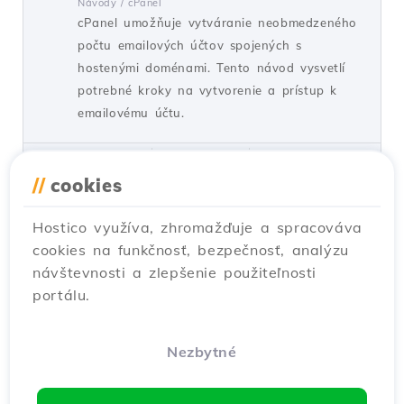
Návody /
cPanel
cPanel umožňuje vytváranie neobmedzeného
počtu emailových účtov spojených s
hostenými doménami. Tento návod vysvetlí
potrebné kroky na vytvorenie a prístup k
emailovému účtu.
od Cătălin A.
Zobrazenia 5923
Aktualizované pred 2 rokmi
Zverejnené dňa 28/06/2017
//
cookies
Hostico využíva, zhromažďuje a spracováva
Pridanie sekundárneho kontaktu
27
cookies na funkčnosť, bezpečnosť, analýzu
(Subkontakt)
návštevnosti a zlepšenie použiteľnosti
Návody /
Komerčný
portálu.
Pridajte sekundárny kontakt k účtu klienta
Hostico na základe jednoduchých krokov.
Uistite sa, že máte existujúci účet a aktivujte
Nezbytné
potrebné práva.