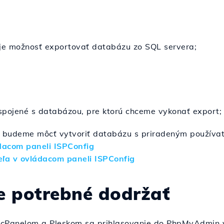
je možnosť exportovať databázu zo SQL servera;
spojené s databázou, pre ktorú chceme vykonať export;
g budeme môcť vytvoriť databázu s priradeným používat
dacom paneli ISPConfig
ľa v ovládacom paneli ISPConfig
je potrebné dodržať
 s cPanelom a Pleskom sa prihlasovanie do PhpMyAdmin