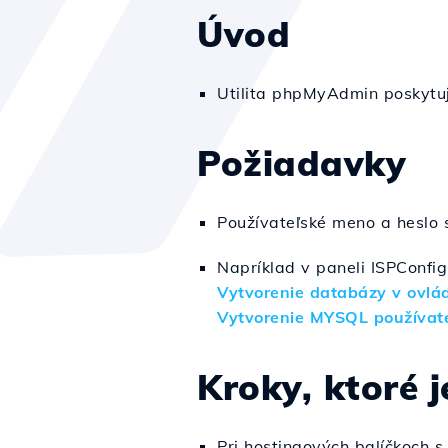
Úvod
Utilita phpMyAdmin poskytu
Požiadavky
Používateľské meno a heslo 
Napríklad v paneli ISPConfi
Vytvorenie databázy v ovlá
Vytvorenie MYSQL používate
Kroky, ktoré 
Pri hostingových balíčkoch