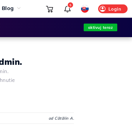
5
Blog
Login
aktivuj teraz
dmin.
min.
ahnutie
od Cătălin A.