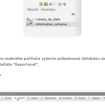
ho osobného počítača vyberte požadovanú databázu zo
tlačidlo "Exportovať";
o