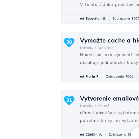
V tomto článku predstavím
od Sebastian S.
Zobrazenia 306
Vymažte cache a his
38
Návody /
Aplikácie
Naučte sa, ako vymazať his
obsahuje jednoduché kroky 
od Florin P.
Zobrazenia 7001
Vytvorenie emailové
31
Návody /
cPanel
cPanel umožňuje vytvárani
potrebné kroky na vytvoren
od Cătălin A.
Zobrazenia 5922