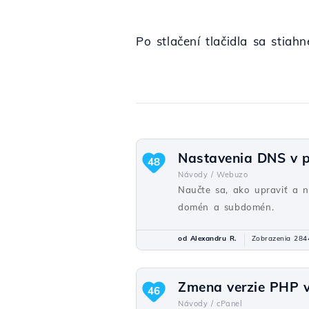
Po stlačení tlačidla sa stia
Nastavenia DNS v 
48
Návody /
Webuzo
Naučte sa, ako upraviť a 
domén a subdomén.
od Alexandru R.
Zobrazenia 284
Zmena verzie PHP v
46
Návody /
cPanel