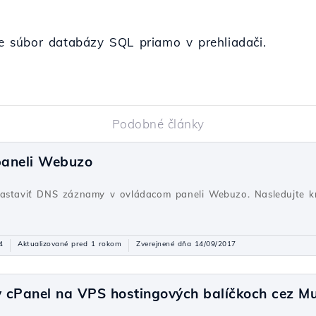
hne súbor databázy SQL priamo v prehliadači.
Podobné články
paneli Webuzo
nastaviť DNS záznamy v ovládacom paneli Webuzo. Nasledujte kr
4
Aktualizované pred 1 rokom
Zverejnené dňa 14/09/2017
 cPanel na VPS hostingových balíčkoch cez M