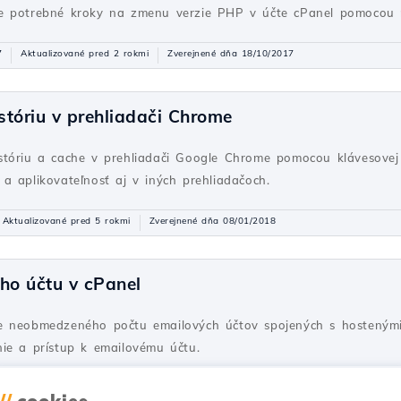
e potrebné kroky na zmenu verzie PHP v účte cPanel pomocou 
7
Aktualizované pred 2 rokmi
Zverejnené dňa 18/10/2017
tóriu v prehliadači Chrome
tóriu a cache v prehliadači Google Chrome pomocou klávesovej 
a aplikovateľnosť aj v iných prehliadačoch.
Aktualizované pred 5 rokmi
Zverejnené dňa 08/01/2018
ho účtu v cPanel
e neobmedzeného počtu emailových účtov spojených s hostenými
ie a prístup k emailovému účtu.
Aktualizované pred 2 rokmi
Zverejnené dňa 28/06/2017