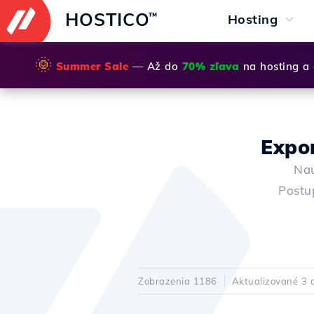
HOSTICO
™
Hosting
🌞
Summer Sale
— Až do
70% zľava
na hosting a
Expo
Nau
Postup
Zobrazenia 1186
Aktualizované 3 