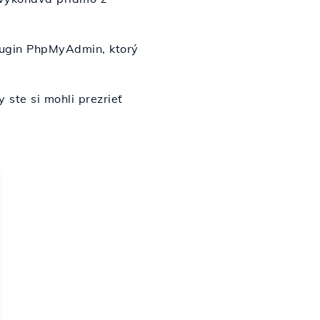
lugin PhpMyAdmin, ktorý
 ste si mohli prezrieť