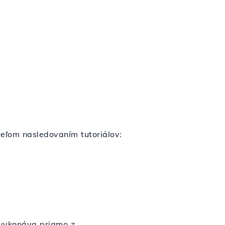
eľom nasledovaním tutoriálov:
 vykonáva priamo z