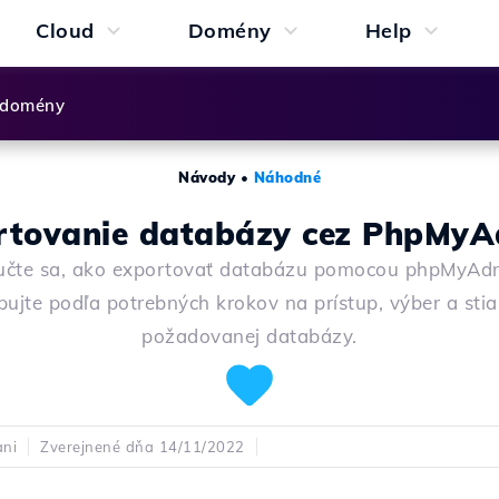
Cloud
Domény
Help
 domény
Návody
•
Náhodné
rtovanie databázy cez PhpMyA
čte sa, ako exportovať databázu pomocou phpMyAd
ujte podľa potrebných krokov na prístup, výber a sti
požadovanej databázy.
ani
Zverejnené dňa 14/11/2022