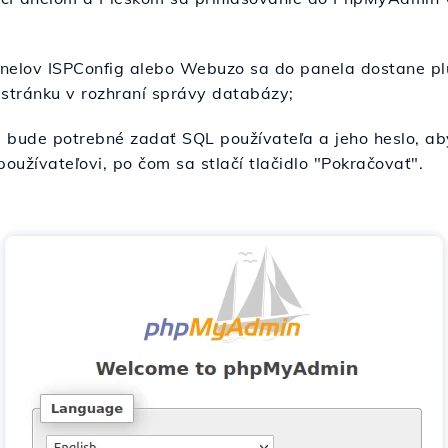
anelov ISPConfig alebo Webuzo sa do panela dostane p
 stránku v rozhraní správy databázy;
, bude potrebné zadať SQL používateľa a jeho heslo, aby
užívateľovi, po čom sa stlačí tlačidlo "Pokračovať".