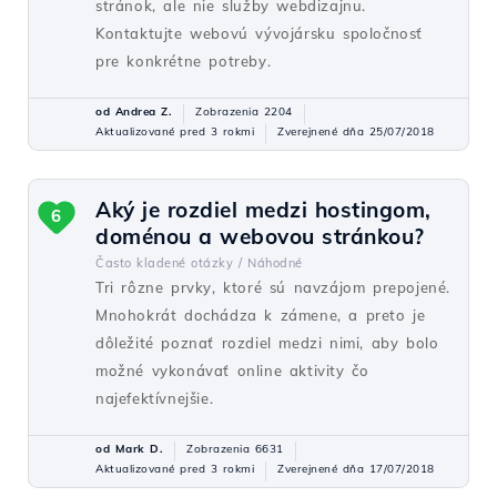
stránok, ale nie služby webdizajnu.
Kontaktujte webovú vývojársku spoločnosť
pre konkrétne potreby.
od Andrea Z.
Zobrazenia 2204
Aktualizované pred 3 rokmi
Zverejnené dňa 25/07/2018
Aký je rozdiel medzi hostingom,
6
doménou a webovou stránkou?
Často kladené otázky /
Náhodné
Tri rôzne prvky, ktoré sú navzájom prepojené.
Mnohokrát dochádza k zámene, a preto je
dôležité poznať rozdiel medzi nimi, aby bolo
možné vykonávať online aktivity čo
najefektívnejšie.
od Mark D.
Zobrazenia 6631
Aktualizované pred 3 rokmi
Zverejnené dňa 17/07/2018