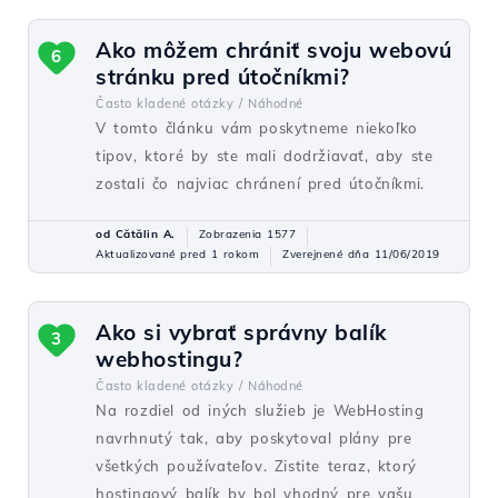
Ako môžem chrániť svoju webovú
6
stránku pred útočníkmi?
Často kladené otázky /
Náhodné
V tomto článku vám poskytneme niekoľko
tipov, ktoré by ste mali dodržiavať, aby ste
zostali čo najviac chránení pred útočníkmi.
od Cătălin A.
Zobrazenia 1577
Aktualizované pred 1 rokom
Zverejnené dňa 11/06/2019
Ako si vybrať správny balík
3
webhostingu?
Často kladené otázky /
Náhodné
Na rozdiel od iných služieb je WebHosting
navrhnutý tak, aby poskytoval plány pre
všetkých používateľov. Zistite teraz, ktorý
hostingový balík by bol vhodný pre vašu