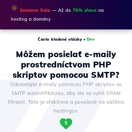
🌞
Summer Sale
— Až do
70% zľava
na
hosting a domény
Často kladené otázky
•
Dev
Môžem posielať e-maily
prostredníctvom PHP
skriptov pomocou SMTP?
Odosielajte e-maily pomocou PHP skriptov so
SMTP autentifikáciou, aby ste sa vyhli SPAM
filtrami. Toto je efektívne a povolené na väčšine
hostingov.
5