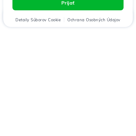
Prijať
Domov
Detaily Súborov Cookie
Klient
Košík
Ochrana Osobných Údajov
Chat
Menu
Stiahnuť aplikáciu
Hostico