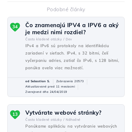
Podobné články
Čo znamenajú IPV4 a IPV6 a aký
34
je medzi nimi rozdiel?
Často kladené otázky /
Dev
IPv4 a IPv6 sú protokoly na identifikáciu
zariadení v sieťach. IPv4, s 32 bitmi, čelí
vyčerpaniu adries, zatiaľ čo IPv6, s 128 bitmi,
ponúka oveľa viac možností.
od Sebastian S.
Zobrazenia 20573
Aktualizované pred 11 mesiacmi
Zverejnené dňa 24/04/2019
Vytvárate webové stránky?
13
Často kladené otázky /
Náhodné
Ponúkame aplikáciu na vytváranie webových