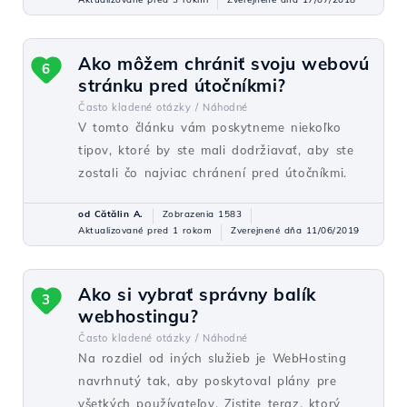
Ako môžem chrániť svoju webovú
6
stránku pred útočníkmi?
Často kladené otázky /
Náhodné
V tomto článku vám poskytneme niekoľko
tipov, ktoré by ste mali dodržiavať, aby ste
zostali čo najviac chránení pred útočníkmi.
od Cătălin A.
Zobrazenia 1583
Aktualizované pred 1 rokom
Zverejnené dňa 11/06/2019
Ako si vybrať správny balík
3
webhostingu?
Často kladené otázky /
Náhodné
Na rozdiel od iných služieb je WebHosting
navrhnutý tak, aby poskytoval plány pre
všetkých používateľov. Zistite teraz, ktorý