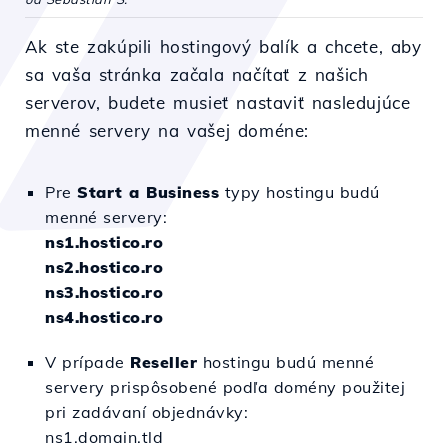
Ak ste zakúpili hostingový balík a chcete, aby
sa vaša stránka začala načítať z našich
serverov, budete musieť nastaviť nasledujúce
menné servery na vašej doméne:
Pre
Start a Business
typy hostingu budú
menné servery:
ns1.hostico.ro
ns2.hostico.ro
ns3.hostico.ro
ns4.hostico.ro
V prípade
Reseller
hostingu budú menné
servery prispôsobené podľa domény použitej
pri zadávaní objednávky:
ns1.domain.tld