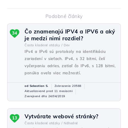
Podobné články
Čo znamenajú IPV4 a IPV6 a aký
34
je medzi nimi rozdiel?
Často kladené otázky /
Dev
IPv4 a IPv6 sú protokoly na identifikáciu
zariadení v sieťach. IPv4, s 32 bitmi, čelí
vyčerpaniu adries, zatiaľ čo IPv6, s 128 bitmi,
ponúka oveľa viac možností.
od Sebastian S.
Zobrazenia 20588
Aktualizované pred 11 mesiacmi
Zverejnené dňa 24/04/2019
Vytvárate webové stránky?
13
Často kladené otázky /
Náhodné