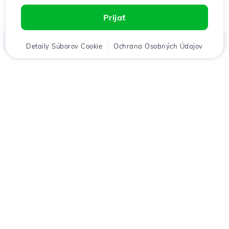
Prijať
Domov
Detaily Súborov Cookie
Klient
Košík
Ochrana Osobných Údajov
Chat
Menu
Stiahnuť aplikáciu
Hostico