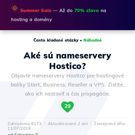
🌞
Summer Sale
— Až do
70% zľava
na
hosting a domény
Často kladené otázky
•
Náhodné
Aké sú nameservery
Hostico?
Objavte nameservery Hostico pre hostingové
balíky Start, Business, Reseller a VPS. Zistite,
ako ich nastaviť a čas propagácie.
29
Zobrazenia 6173
Aktualizované 2 ani
Zverejnené dňa
11/07/2018
od Sebastian S.