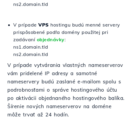
ns2.domain.tld
V prípade
VPS
hostingu budú menné servery
prispôsobené podľa domény použitej pri
zadávaní
objednávky
:
ns1.domain.tld
ns2.domain.tld
V prípade vytvárania vlastných nameserverov
vám pridelené IP adresy a samotné
nameservery budú zaslané e-mailom spolu s
podrobnosťami o správe hostingového účtu
po aktivácii objednaného hostingového balíka.
Šírenie nových nameserverov na doméne
môže trvať až 24 hodín.