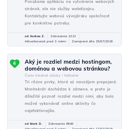
Ponúkame aplikáciu na vytváranie webových
stránok, ale nie služby webdizajnu.
Kontaktujte webovú vývojársku spoločnosť
pre konkrétne potreby.
od Andrea Z.
Zobrazenia 2213
Aktualizované pred 3 rokmi
Zverejnené dňa 25/07/2018
Aký je rozdiel medzi hostingom,
6
doménou a webovou stránkou?
Často kladené otázky /
Náhodné
Tri rôzne prvky, ktoré sú navzájom prepojené.
Mnohokrát dochádza k zámene, a preto je
dôležité poznať rozdiel medzi nimi, aby bolo
možné vykonávať online aktivity čo
najefektívnejšie.
od Mark D.
Zobrazenia 6640
Aktualizované pred 3 rokmi
Zverejnené dňa 17/07/2018