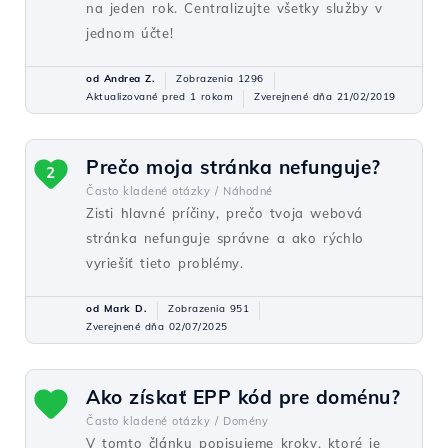
na jeden rok. Centralizujte všetky služby v
jednom účte!
od Andrea Z.
Zobrazenia 1296
Aktualizované pred 1 rokom
Zverejnené dňa 21/02/2019
Prečo moja stránka nefunguje?
2
Často kladené otázky /
Náhodné
Zisti hlavné príčiny, prečo tvoja webová
stránka nefunguje správne a ako rýchlo
vyriešiť tieto problémy.
od Mark D.
Zobrazenia 951
Zverejnené dňa 02/07/2025
Ako získať EPP kód pre doménu?
Často kladené otázky /
Domény
V tomto článku popisujeme kroky, ktoré je