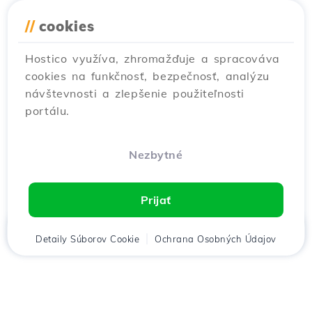
//
cookies
Hostico využíva, zhromažďuje a spracováva
cookies na funkčnosť, bezpečnosť, analýzu
návštevnosti a zlepšenie použiteľnosti
portálu.
Nezbytné
Prijať
Domov
Detaily Súborov Cookie
Klient
Košík
Ochrana Osobných Údajov
Chat
Menu