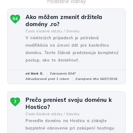
Podobné články
Ako môžem zmeniť držiteľa
64
domény .ro?
Často kladené otázky /
Domény
V niektorých prípadoch je potrebná
modifikácia na úrovni dát pre konkrétnu
doménu. Tento článok predstavuje kompletný
postup, ako to dosiahnuť.
od Mark D.
Zobrazenia 6347
Aktualizované pred 1 rokom
Zverejnené dňa 04/07/2018
Prečo preniesť svoju doménu k
3
Hostico?
Často kladené otázky /
Domény
Preveďte doménu na Hostico a získajte
bezplatné obnovenie pri zakúpení hostingu