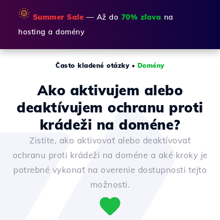
🌞
Summer Sale
— Až do
70% zľava
na
hosting a domény
Často kladené otázky
•
Domény
Ako aktivujem alebo
deaktívujem ochranu proti
krádeži na doméne?
Zistite, ako aktivovať alebo deaktívovať
ochranu proti krádeži na doméne a aké kroky je
potrebné vykonať na overenie dostupnosti tejto
možnosti.