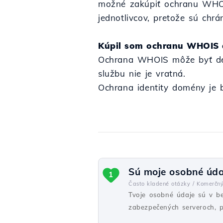
možné zakúpiť ochranu WHOIS
jednotlivcov, pretože sú ch
Kúpil som ochranu WHOIS a
Ochrana WHOIS môže byť dea
službu nie je vratná.
Ochrana identity domény je 
Sú moje osobné úda
1
Často kladené otázky /
Komerčn
Tvoje osobné údaje sú v b
zabezpečených serveroch, p