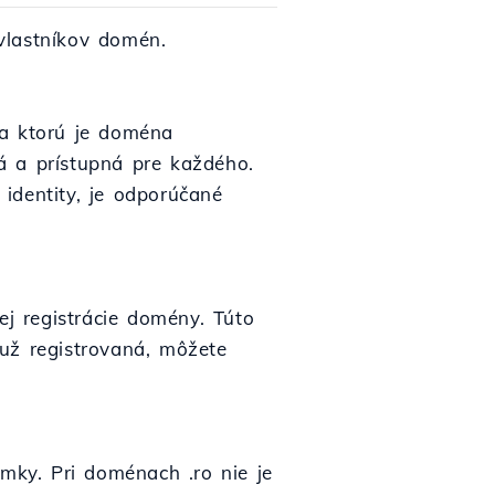
vlastníkov domén.
na ktorú je doména
á a prístupná pre každého.
identity, je odporúčané
j registrácie domény. Túto
už registrovaná, môžete
ky. Pri doménach .ro nie je