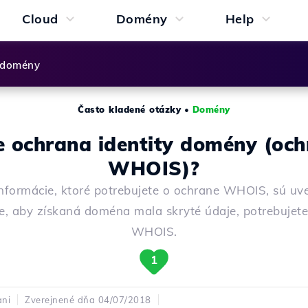
Cloud
Domény
Help
 domény
Často kladené otázky
•
Domény
e ochrana identity domény (oc
WHOIS)?
nformácie, ktoré potrebujete o ochrane WHOIS, sú uv
e, aby získaná doména mala skryté údaje, potrebujet
WHOIS.
1
ani
Zverejnené dňa 04/07/2018