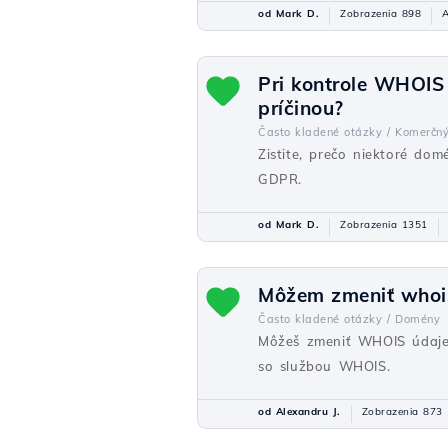
od Mark D.
Zobrazenia 898
A
Pri kontrole WHOIS 
príčinou?
Často kladené otázky /
Komerčn
Zistite, prečo niektoré domé
GDPR.
od Mark D.
Zobrazenia 1351
Môžem zmeniť whois 
Často kladené otázky /
Domény
Môžeš zmeniť WHOIS údaje 
so službou WHOIS.
od Alexandru J.
Zobrazenia 873