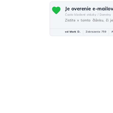
Je overenie e-mailo
Často kladené otázky /
Domény
Zistite v tomto článku, či
od Mark D.
Zobrazenia 759
A