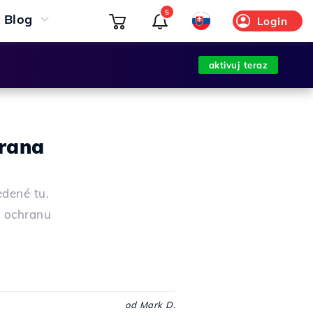
5
Blog
Login
aktivuj teraz
hrana
edené tu.
e ochranu
od Mark D.