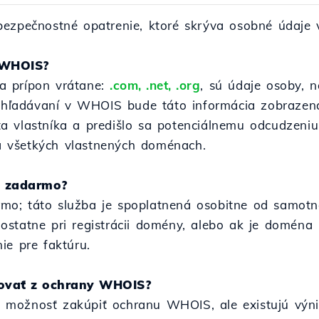
bezpečnostné opatrenie, ktoré skrýva osobné údaje 
 WHOIS?
tra prípon vrátane:
.com, .net, .org
, sú údaje osoby, 
 vyhľadávaní v WHOIS bude táto informácia zobrazen
 vlastníka a predišlo sa potenciálnemu odcudzeniu 
 všetkých vlastnených doménach.
y zadarmo?
o; táto služba je spoplatnená osobitne od samotne
statne pri registrácii domény, alebo ak je doména 
ie pre faktúru.
tovať z ochrany WHOIS?
možnosť zakúpiť ochranu WHOIS, ale existujú výnim