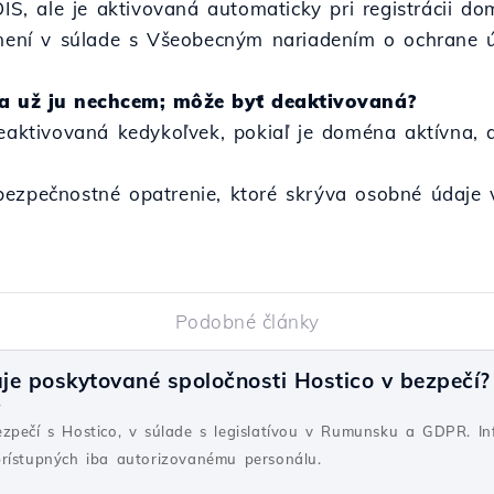
, ale je aktivovaná automaticky pri registrácii do
ránení v súlade s Všeobecným nariadením o ochrane
 už ju nechcem; môže byť deaktivovaná?
ktivovaná kedykoľvek, pokiaľ je doména aktívna, a
bezpečnostné opatrenie, ktoré skrýva osobné údaje 
Podobné články
je poskytované spoločnosti Hostico v bezpečí?
ý
ezpečí s Hostico, v súlade s legislatívou v Rumunsku a GDPR. I
rístupných iba autorizovanému personálu.