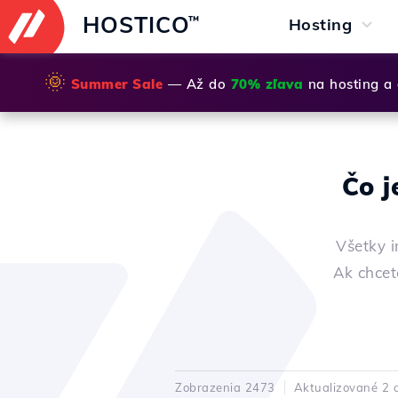
HOSTICO
™
Hosting
🌞
Summer Sale
— Až do
70% zľava
na hosting a
Čo j
Všetky i
Ak chcet
Zobrazenia 2473
Aktualizované 2 