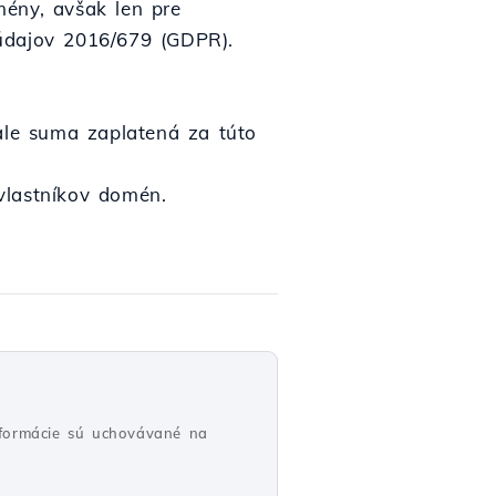
mény, avšak len pre
 údajov 2016/679 (GDPR).
le suma zaplatená za túto
vlastníkov domén.
nformácie sú uchovávané na