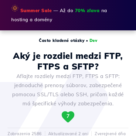
🌞
Summer Sale
— Až do
70% zľava
na
hosting a domény
Často kladené otázky
•
Dev
Aký je rozdiel medzi FTP,
FTPS a SFTP?
Aflajte rozdiely medzi FTP, FTPS a SFTP:
jednoduché prenosy súborov, zabezpečené
pomocou SSL/TLS alebo SSH, pričom každé
má špecifické výhody zabezpečenia.
7
Zobrazenia 2586
Aktualizované 2 ani
Zverejnené dňa