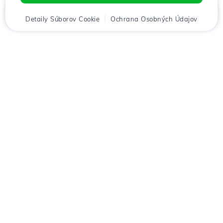
Domov
Detaily Súborov Cookie
Klient
Ochrana Osobných Údajov
Košík
Menu
Stiahnuť aplikáciu
Hostico