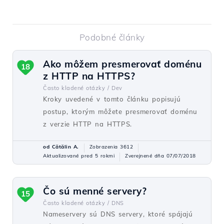
Podobné články
Ako môžem presmerovať doménu
18
z HTTP na HTTPS?
Často kladené otázky /
Dev
Kroky uvedené v tomto článku popisujú
postup, ktorým môžete presmerovať doménu
z verzie HTTP na HTTPS.
od Cătălin A.
Zobrazenia 3612
Aktualizované pred 5 rokmi
Zverejnené dňa 07/07/2018
Čo sú menné servery?
15
Často kladené otázky /
DNS
Nameservery sú DNS servery, ktoré spájajú