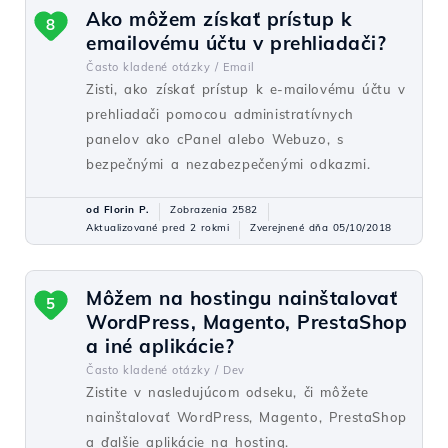
Ako môžem získať prístup k
8
emailovému účtu v prehliadači?
Často kladené otázky /
Email
Zisti, ako získať prístup k e-mailovému účtu v
prehliadači pomocou administratívnych
panelov ako cPanel alebo Webuzo, s
bezpečnými a nezabezpečenými odkazmi.
od Florin P.
Zobrazenia 2582
Aktualizované pred 2 rokmi
Zverejnené dňa 05/10/2018
Môžem na hostingu nainštalovať
5
WordPress, Magento, PrestaShop
a iné aplikácie?
Často kladené otázky /
Dev
Zistite v nasledujúcom odseku, či môžete
nainštalovať WordPress, Magento, PrestaShop
a ďalšie aplikácie na hosting.