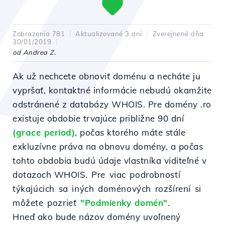
Zobrazenia 781
Aktualizované 3 ani
Zverejnené dňa
30/01/2019
od Andrea Z.
Ak už nechcete obnoviť doménu a necháte ju
vypršať, kontaktné informácie nebudú okamžite
odstránené z databázy WHOIS.
Pre domény .ro
existuje obdobie trvajúce približne 90 dní
(grace period)
, počas ktorého máte stále
exkluzívne práva na obnovu domény, a počas
tohto obdobia budú údaje vlastníka viditeľné v
dotazoch WHOIS.
Pre viac podrobností
týkajúcich sa iných doménových rozšírení si
môžete pozrieť
"Podmienky domén"
.
Hneď ako bude názov domény uvoľnený