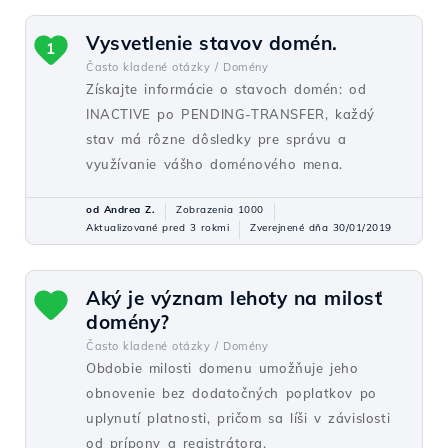
Vysvetlenie stavov domén.
1
Často kladené otázky /
Domény
Získajte informácie o stavoch domén: od
INACTIVE po PENDING-TRANSFER, každý
stav má rôzne dôsledky pre správu a
využívanie vášho doménového mena.
od Andrea Z.
Zobrazenia 1000
Aktualizované pred 3 rokmi
Zverejnené dňa 30/01/2019
Aký je význam lehoty na milosť
domény?
Často kladené otázky /
Domény
Obdobie milosti domenu umožňuje jeho
obnovenie bez dodatočných poplatkov po
uplynutí platnosti, pričom sa líši v závislosti
od prípony a registrátora.