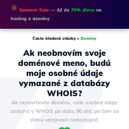
🌞
Summer Sale
— Až do
70% zľava
na
hosting a domény
Často kladené otázky
•
Domény
Ak neobnovím svoje
doménové meno, budú
moje osobné údaje
vymazané z databázy
WHOIS?
Ak nenavrhnete doménu, vaše osobné údaje
zostanú v WHOIS po dobu 90 dní, po čom sa
stanú verejnosti nedostupné.