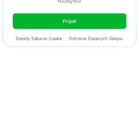
Nezbytné
Prijať
Domov
Detaily Súborov Cookie
Klient
Košík
Ochrana Osobných Údajov
Chat
Menu
Stiahnuť aplikáciu
Hostico