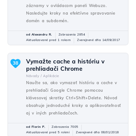
záznamy v ovládacom paneli Webuzo.
Nasledujte kroky na efektívne spravovanie
domén a subdomén.
od Alexandru R.
Zobrazenia 2854
Aktualizované pred 1 rokom
Zverejnené dňa 14/09/2017
Vymažte cache a históriu v
38
prehliadači Chrome
Návody /
Aplikácie
Naučte sa, ako vymazať históriu a cache v
prehliadači Google Chrome pomocou
klávesovej skratky Ctrl+Shift+Delete. Návod
obsahuje jednoduché kroky a aplikovateľnosť
aj v iných prehliadačoch.
od Florin P.
Zobrazenia 7005
Aktualizované pred 5 rokmi
Zverejnené dňa 08/01/2018