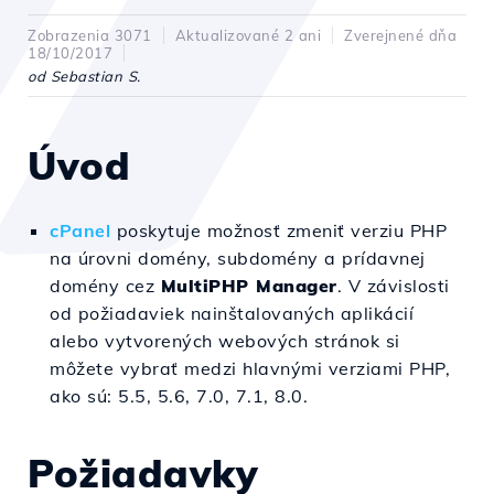
Zobrazenia 3071
Aktualizované 2 ani
Zverejnené dňa
18/10/2017
od Sebastian S.
Úvod
cPanel
poskytuje možnosť zmeniť verziu PHP
na úrovni domény, subdomény a prídavnej
domény cez
MultiPHP Manager
. V závislosti
od požiadaviek nainštalovaných aplikácií
alebo vytvorených webových stránok si
môžete vybrať medzi hlavnými verziami PHP,
ako sú: 5.5, 5.6, 7.0, 7.1, 8.0.
Požiadavky