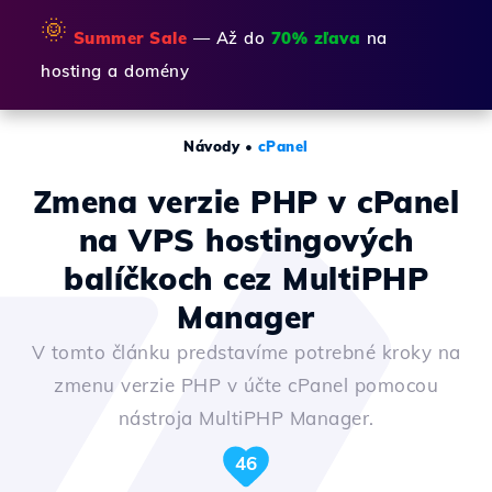
🌞
Summer Sale
— Až do
70% zľava
na
hosting a domény
Návody
•
cPanel
Zmena verzie PHP v cPanel
na VPS hostingových
balíčkoch cez MultiPHP
Manager
V tomto článku predstavíme potrebné kroky na
zmenu verzie PHP v účte cPanel pomocou
nástroja MultiPHP Manager.
46