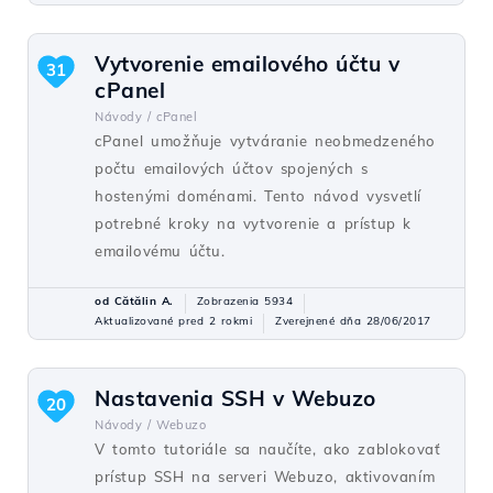
Vytvorenie emailového účtu v
31
cPanel
Návody /
cPanel
cPanel umožňuje vytváranie neobmedzeného
počtu emailových účtov spojených s
hostenými doménami. Tento návod vysvetlí
potrebné kroky na vytvorenie a prístup k
emailovému účtu.
od Cătălin A.
Zobrazenia 5934
Aktualizované pred 2 rokmi
Zverejnené dňa 28/06/2017
Nastavenia SSH v Webuzo
20
Návody /
Webuzo
V tomto tutoriále sa naučíte, ako zablokovať
prístup SSH na serveri Webuzo, aktivovaním