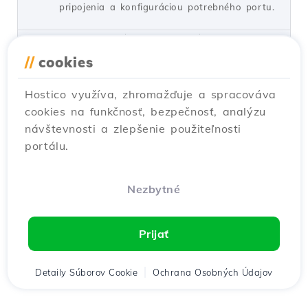
pripojenia a konfiguráciou potrebného portu.
od Alexandru R.
Zobrazenia 1532
Aktualizované pred 1 rokom
Zverejnené dňa 12/06/2018
//
cookies
Hostico využíva, zhromažďuje a spracováva
Pridanie doplnkovej domény
17
cookies na funkčnosť, bezpečnosť, analýzu
alebo subdomény v cPanele
návštevnosti a zlepšenie použiteľnosti
Návody /
cPanel
portálu.
Naučte sa, ako pridať doménu doplnku alebo
subdoménu v cPaneli. Nasledujte jednoduché
kroky na nastavenie a uistite sa, že doména
Nezbytné
funguje správne.
od Florin P.
Zobrazenia 8118
Prijať
Aktualizované pred 1 rokom
Zverejnené dňa 26/06/2017
Detaily Súborov Cookie
Ochrana Osobných Údajov