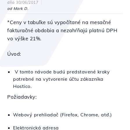
dňa 30/06/2017
od Mark D.
*Ceny v tabuľke sú vypočítané na mesačné
fakturačné obdobia a nezahŕňajú platnú DPH
vo výške 21%.
Úvod:
V tomto návode budú predstavené kroky
potrebné na vytvorenie účtu zákazníka
Hostico.
Požiadavky:
Webový prehliadač (Firefox, Chrome, atď.)
Elektronická adresa