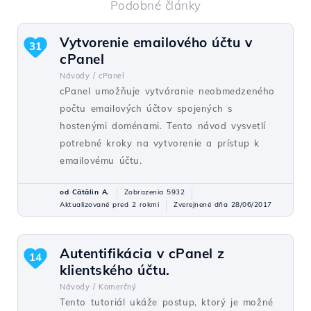
Podobné články
Vytvorenie emailového účtu v
31
cPanel
Návody /
cPanel
cPanel umožňuje vytváranie neobmedzeného
počtu emailových účtov spojených s
hostenými doménami. Tento návod vysvetlí
potrebné kroky na vytvorenie a prístup k
emailovému účtu.
od Cătălin A.
Zobrazenia 5932
Aktualizované pred 2 rokmi
Zverejnené dňa 28/06/2017
Autentifikácia v cPanel z
14
klientského účtu.
Návody /
Komerčný
Tento tutoriál ukáže postup, ktorý je možné