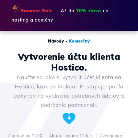
🌞
Summer Sale
— Až do
70% zľava
na
hosting a domény
Návody
•
Komerčný
Vytvorenie účtu klienta
Hostico.
Naučte sa, ako si vytvoriť účet klienta na
Hostico, krok za krokom. Postupujte podľa
pokynov na vyplnenie potrebných údajov a
dodržanie podmienok.
4
Zobrazenia 2730
Aktualizované 11 luni
Zverejnené