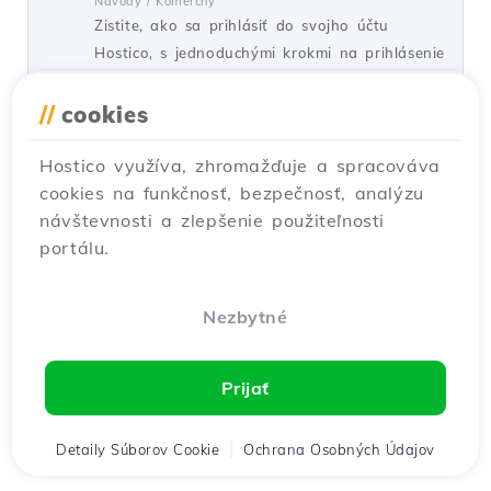
Návody /
Komerčný
Zistite, ako sa prihlásiť do svojho účtu
Hostico, s jednoduchými krokmi na prihlásenie
a informáciami o obnovení hesla.
//
cookies
od Mark D.
Zobrazenia 2513
Aktualizované pred 2 rokmi
Zverejnené dňa 01/07/2017
Hostico využíva, zhromažďuje a spracováva
cookies na funkčnosť, bezpečnosť, analýzu
návštevnosti a zlepšenie použiteľnosti
Registrácia domény
5
portálu.
Návody /
Komerčný
V tejto príručke sa naučíte, ako vytvoriť
objednávku na registráciu domény z vášho
Nezbytné
klientského účtu Hostico.
od Mark D.
Zobrazenia 2196
Prijať
Aktualizované pred 1 rokom
Zverejnené dňa 28/09/2017
Detaily Súborov Cookie
Ochrana Osobných Údajov