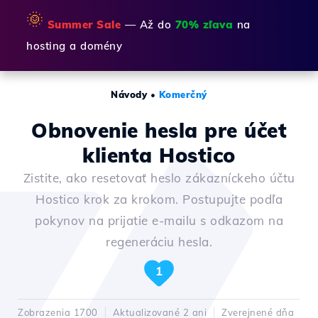
🌞
Summer Sale
— Až do
70% zľava
na
hosting a domény
Návody
•
Komerčný
Obnovenie hesla pre účet
klienta Hostico
Zistite, ako resetovať heslo zákazníckeho účtu
Hostico krok za krokom. Postupujte podľa
pokynov na prijatie e-mailu s odkazom na
regeneráciu hesla.
1
Zobrazenia 1700
Aktualizované 2 ani
Zverejnené dňa