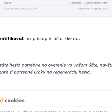
entifikovať
na prístup k účtu klienta
.
áte heslo potrebné na overenie vo vašom účte, navští
rite si potrebné kroky na regeneráciu hesla
.
//
cookies
Podobné články