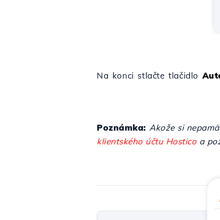
Na konci stlačte tlačidlo
Aut
Poznámka:
Akože si nepamät
klientského účtu Hostico
a poz