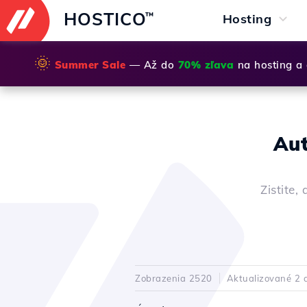
HOSTICO
™
Hosting
🌞
Summer Sale
— Až do
70% zľava
na hosting a
Aut
Zistite,
Zobrazenia 2520
Aktualizované 2 