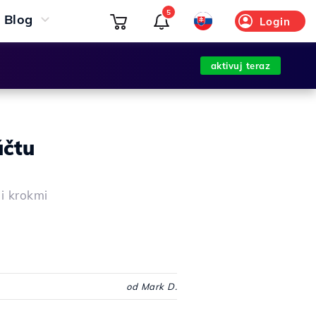
5
Blog
Login
aktivuj teraz
účtu
mi krokmi
od Mark D.