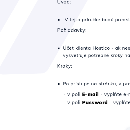
Úvod:
V tejto príručke budú predst
Požiadavky:
Účet klienta Hostico - ak n
vysvetľuje potrebné kroky na
Kroky:
Po prístupe na stránku, v pra
- v poli
E-mail
- vyplňte e-
- v poli
Password
- vyplňt