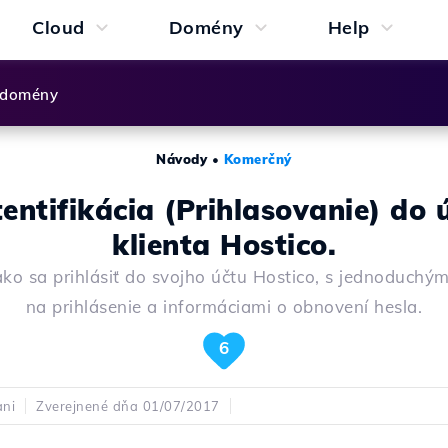
Cloud
Domény
Help
 domény
Návody
•
Komerčný
entifikácia (Prihlasovanie) do 
klienta Hostico.
 ako sa prihlásiť do svojho účtu Hostico, s jednoduchý
na prihlásenie a informáciami o obnovení hesla.
6
ani
Zverejnené dňa 01/07/2017