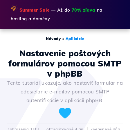
🌞
Summer Sale
— Až do
70% zľava
na
hosting a domény
Návody
•
Aplikácie
Nastavenie poštových
formulárov pomocou SMTP
v phpBB
Tento tutoriál ukazuje, ako nastaviť formulár na
odosielanie e-mailov pomocou SMTP
autentifikácie v aplikácii phpBB.
Zobrazenia 1101
Aktualizované 4 ani
Zverejnené dňa