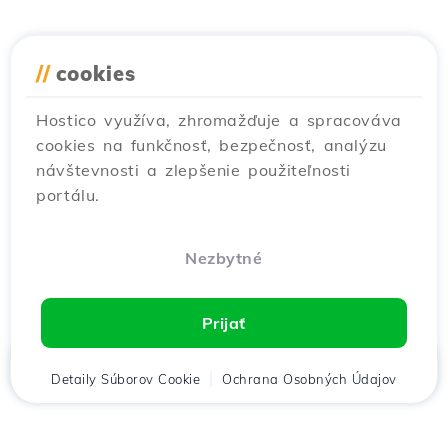
//
cookies
Hostico využíva, zhromažďuje a spracováva
cookies na funkčnosť, bezpečnosť, analýzu
návštevnosti a zlepšenie použiteľnosti
portálu.
Nezbytné
Prijať
Domov
Detaily Súborov Cookie
Klient
Košík
Ochrana Osobných Údajov
Chat
Menu