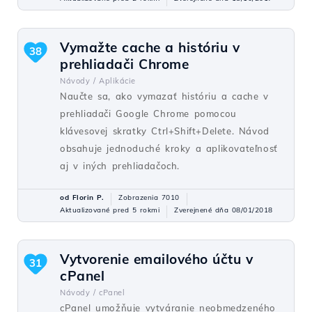
Vymažte cache a históriu v
38
prehliadači Chrome
Návody /
Aplikácie
Naučte sa, ako vymazať históriu a cache v
prehliadači Google Chrome pomocou
klávesovej skratky Ctrl+Shift+Delete. Návod
obsahuje jednoduché kroky a aplikovateľnosť
aj v iných prehliadačoch.
od Florin P.
Zobrazenia 7010
Aktualizované pred 5 rokmi
Zverejnené dňa 08/01/2018
Vytvorenie emailového účtu v
31
cPanel
Návody /
cPanel
cPanel umožňuje vytváranie neobmedzeného