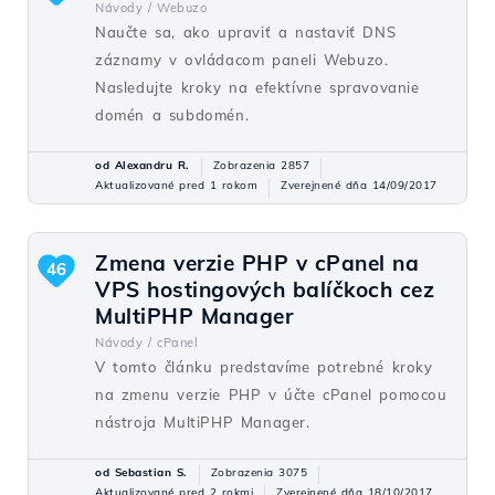
Návody /
Webuzo
Naučte sa, ako upraviť a nastaviť DNS
záznamy v ovládacom paneli Webuzo.
Nasledujte kroky na efektívne spravovanie
domén a subdomén.
od Alexandru R.
Zobrazenia 2857
Aktualizované pred 1 rokom
Zverejnené dňa 14/09/2017
Zmena verzie PHP v cPanel na
46
VPS hostingových balíčkoch cez
MultiPHP Manager
Návody /
cPanel
V tomto článku predstavíme potrebné kroky
na zmenu verzie PHP v účte cPanel pomocou
nástroja MultiPHP Manager.
od Sebastian S.
Zobrazenia 3075
Aktualizované pred 2 rokmi
Zverejnené dňa 18/10/2017