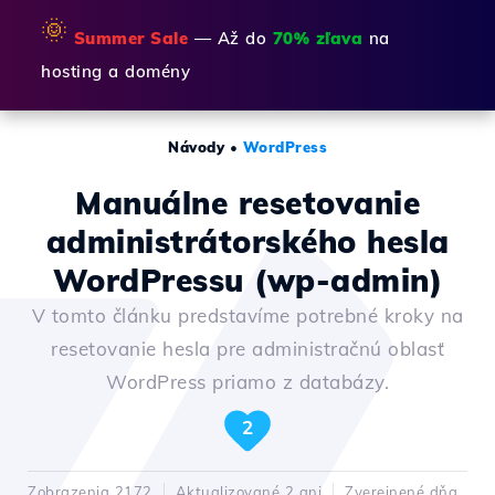
🌞
Summer Sale
— Až do
70% zľava
na
hosting a domény
Návody
•
WordPress
Manuálne resetovanie
administrátorského hesla
WordPressu (wp-admin)
V tomto článku predstavíme potrebné kroky na
resetovanie hesla pre administračnú oblasť
WordPress priamo z databázy.
2
Zobrazenia 2172
Aktualizované 2 ani
Zverejnené dňa