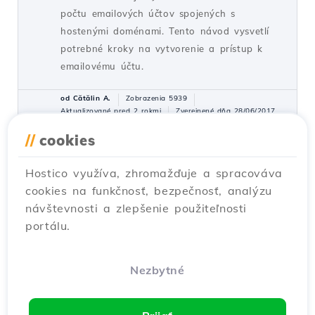
počtu emailových účtov spojených s
hostenými doménami. Tento návod vysvetlí
potrebné kroky na vytvorenie a prístup k
emailovému účtu.
od Cătălin A.
Zobrazenia 5939
Aktualizované pred 2 rokmi
Zverejnené dňa 28/06/2017
//
cookies
Inštalácia SSL certifikátu vo
27
Hostico využíva, zhromažďuje a spracováva
WordPress-e
cookies na funkčnosť, bezpečnosť, analýzu
Návody /
WordPress
návštevnosti a zlepšenie použiteľnosti
Naučte sa, ako nainštalovať certifikát SSL vo
portálu.
WordPress, zabezpečte automatické
presmerovanie na HTTPS a šifrovanie
prenášaných údajov. Postupujte podľa
Nezbytné
jednoduchých krokov!
od Cătălin A.
Zobrazenia 8145