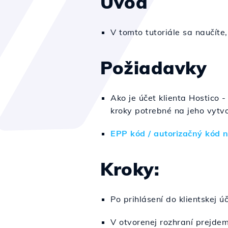
Úvod
V tomto tutoriále sa naučíte
Požiadavky
Ako je účet klienta Hostico -
kroky potrebné na jeho vytvo
EPP kód / autorizačný kód 
Kroky:
Po prihlásení do klientskej 
V otvorenej rozhraní prejde