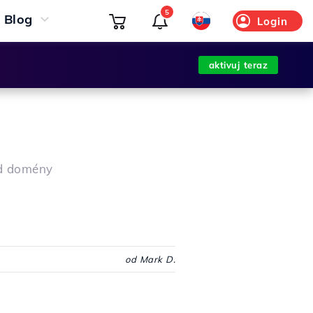
5
Blog
Login
aktivuj teraz
od domény
od Mark D.