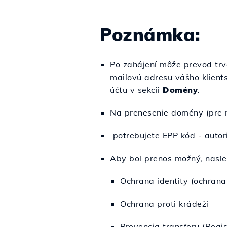
Poznámka:
Po zahájení môže prevod tr
mailovú adresu vášho klient
účtu v sekcii
Domény
.
Na prenesenie domény (pre r
potrebujete EPP kód - autor
Aby bol prenos možný, nasl
Ochrana identity (ochrana
Ochrana proti krádeži
Prevencia transferu (Regis