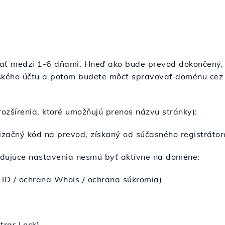
vať medzi 1-6 dňami. Hneď ako bude prevod dokončený, 
ského účtu a potom budete môcť spravovať doménu cez H
ozšírenia, ktoré umožňujú prenos názvu stránky):
izačný kód na prevod, získaný od súčasného registráto
edujúce nastavenia nesmú byť aktívne na doméne:
 ID / ochrana Whois / ochrana súkromia)
trar Lock)