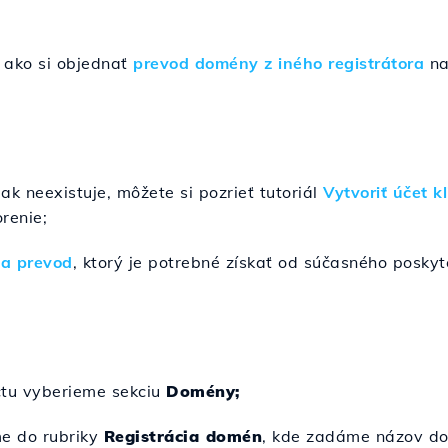
, ako si objednať
prevod domény z iného registrátora
na
 ak neexistuje, môžete si pozrieť tutoriál
Vytvoriť účet k
renie;
na prevod
, ktorý je potrebné získať od súčasného poskyt
účtu vyberieme sekciu
Domény;
me do rubriky
Registrácia domén
, kde zadáme názov do