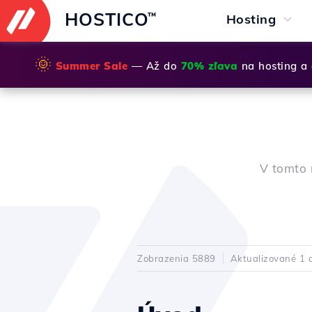
HOSTICO
™
Hosting
🌞
Summer Sale
— Až do
70% zľava
na hosting a
V tomto 
Zobrazenia 5889
Aktualizované 1 