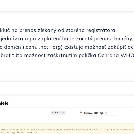
ľúč na prenos získaný od starého registrátora;
jednávka a po zaplatení bude začatý prenos domény;
ne domén (.com, .net, .org) existuje možnosť zakúpiť o
ybrať túto možnosť zaškrtnutím políčka Ochrana WHO