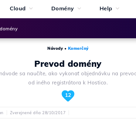
Cloud
Domény
Help
 domény
Návody
•
Komerčný
Prevod domény
návode sa naučíte, ako vykonať objednávku na prev
od iného registrátora k Hostico.
12
an
Zverejnené dňa 28/10/2017