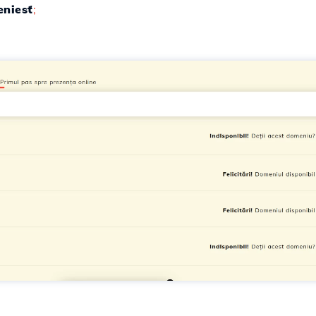
eniesť
;