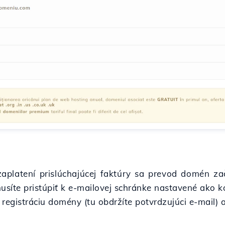
aplatení prislúchajúcej faktúry sa prevod domén za
usíte pristúpiť k e-mailovej schránke nastavené ako 
registráciu domény (tu obdržíte potvrdzujúci e-mail) a