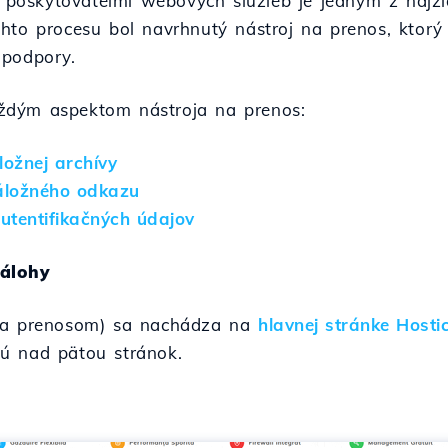
oskytovateľmi webových služieb je jedným z najži
ohto procesu bol navrhnutý nástroj na prenos, ktor
 podpory.
ždým aspektom nástroja na prenos:
ložnej archívy
záložného odkazu
autentifikačných údajov
zálohy
dca prenosom) sa nachádza na
hlavnej stránke Hosti
ú nad pätou stránok.