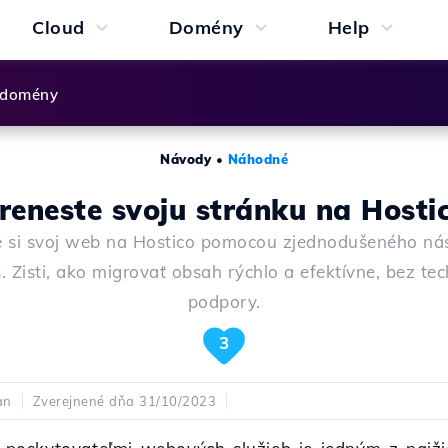
Cloud
Domény
Help
 domény
Návody
•
Náhodné
reneste svoju stránku na Hosti
e si svoj web na Hostico pomocou zjednodušeného nás
. Zisti, ako migrovať obsah rýchlo a efektívne, bez tec
podpory.
3
an
Zverejnené dňa 31/10/2023