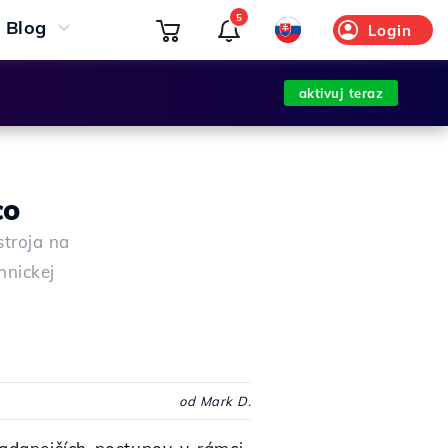
5
Blog
Login
aktivuj teraz
co
troja na
hnickej
od Mark D.