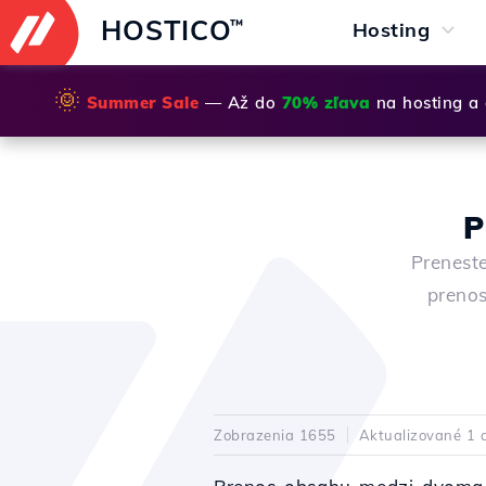
HOSTICO
™
Hosting
🌞
Summer Sale
— Až do
70% zľava
na hosting a
P
Prenest
prenos
Zobrazenia 1655
Aktualizované 1 