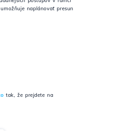
adanejších postupov v rámci
ý umožňuje naplánovať presun
co
tak, že prejdete na