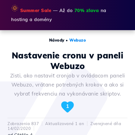
🌞
Summer Sale
— Až do
70% zľava
na
hosting a domény
Návody
•
Webuzo
Nastavenie cronu v paneli
Webuzo
Zisti, ako nastaviť cronjob v ovládacom paneli
Webuzo, vrátane potrebných krokov a ako si
vybrať frekvenciu na vykonávanie skriptov.
1
Zobrazenia 837
Aktualizované 1 an
Zverejnené dňa
14/02/2020
od Cătălin A.