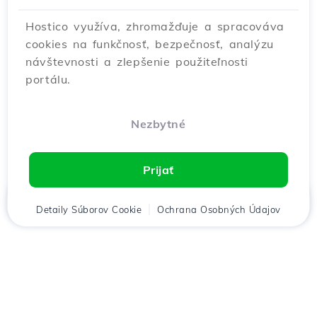
Hostico využíva, zhromažďuje a spracováva
cookies na funkčnosť, bezpečnosť, analýzu
návštevnosti a zlepšenie použiteľnosti
portálu.
Nezbytné
Prijať
Domov
Detaily Súborov Cookie
Klient
Košík
Ochrana Osobných Údajov
Chat
Menu
Stiahnuť aplikáciu
Hostico