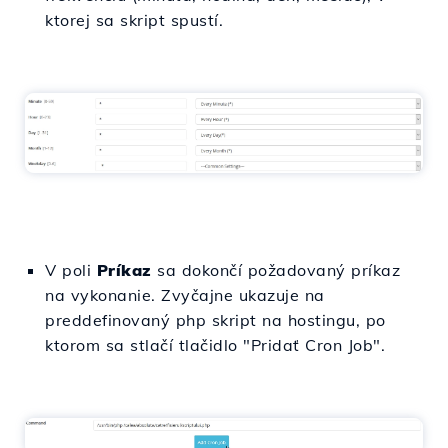
ktorej sa skript spustí.
V poli
Príkaz
sa dokončí požadovaný príkaz
na vykonanie. Zvyčajne ukazuje na
preddefinovaný php skript na hostingu, po
ktorom sa stlačí tlačidlo "Pridať Cron Job".