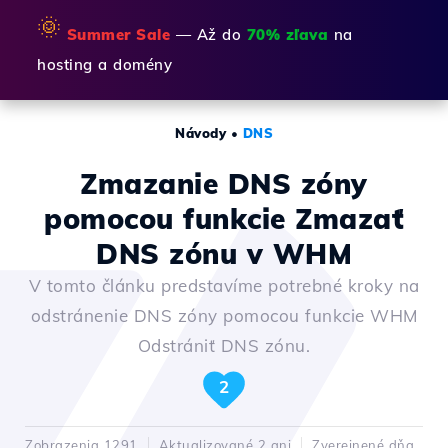
🌞
Summer Sale
— Až do
70% zľava
na
hosting a domény
Návody
•
DNS
Zmazanie DNS zóny
pomocou funkcie Zmazať
DNS zónu v WHM
V tomto článku predstavíme potrebné kroky na
odstránenie DNS zóny pomocou funkcie WHM
Odstrániť DNS zónu.
2
Zobrazenia 1291
Aktualizované 2 ani
Zverejnené dňa