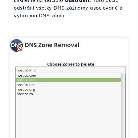
klikneme na tlačidlo
Odstrániť
. Táto akcia
odstráni všetky DNS záznamy asociované s
vybranou DNS zónou.