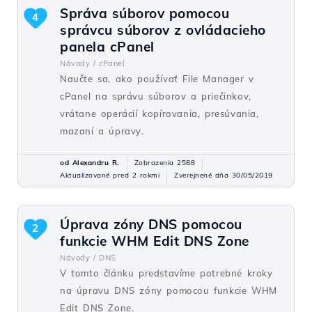
Správa súborov pomocou
4
správcu súborov z ovládacieho
panela cPanel
Návody /
cPanel
Naučte sa, ako používať File Manager v
cPanel na správu súborov a priečinkov,
vrátane operácií kopírovania, presúvania,
mazaní a úpravy.
od Alexandru R.
Zobrazenia 2588
Aktualizované pred 2 rokmi
Zverejnené dňa 30/05/2019
Úprava zóny DNS pomocou
2
funkcie WHM Edit DNS Zone
Návody /
DNS
V tomto článku predstavíme potrebné kroky
na úpravu DNS zóny pomocou funkcie WHM
Edit DNS Zone.