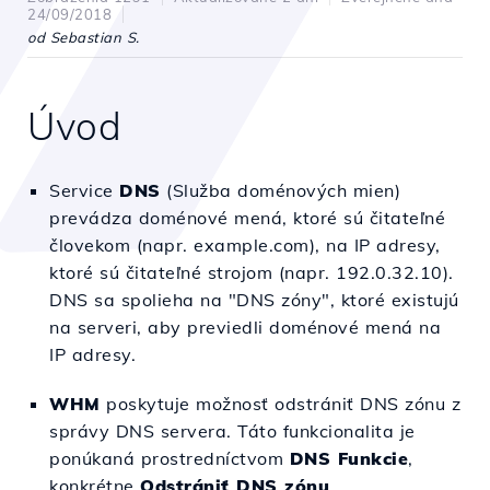
24/09/2018
od Sebastian S.
Úvod
Service
DNS
(Služba doménových mien)
prevádza doménové mená, ktoré sú čitateľné
človekom (napr. example.com), na IP adresy,
ktoré sú čitateľné strojom (napr. 192.0.32.10).
DNS sa spolieha na "DNS zóny", ktoré existujú
na serveri, aby previedli doménové mená na
IP adresy.
WHM
poskytuje možnosť odstrániť DNS zónu z
správy DNS servera. Táto funkcionalita je
ponúkaná prostredníctvom
DNS Funkcie
,
konkrétne
Odstrániť DNS zónu
.