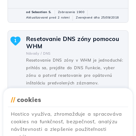
od Sebastian S.
Zobrazenia 1900
Aktualizované pred 2 rokmi
Zverejnené dňa 25/09/2018
Resetovanie DNS zóny pomocou
1
WHM
Návody /
DNS
Resetovanie DNS zóny v WHM je jednoduché:
prihlás sa, prejdite do DNS Funkcie, vyber
zónu a potvrď resetovanie pre opätovnú
inštaláciu predvolených záznamov.
od Sebastian S.
Zobrazenia 1296
//
cookies
Aktualizované pred 2 rokmi
Zverejnené dňa 26/09/2018
Hostico využíva, zhromažďuje a spracováva
cookies na funkčnosť, bezpečnosť, analýzu
Pridanie DNS zóny pomocou
návštevnosti a zlepšenie použiteľnosti
funkcie Pridať DNS zónu v WHM