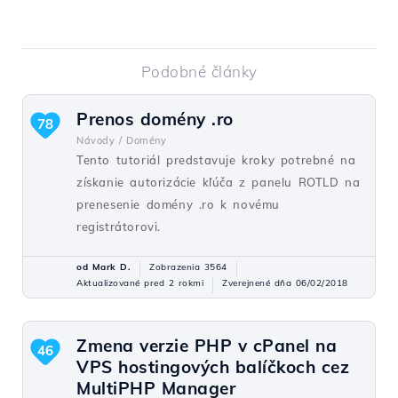
Podobné články
Prenos domény .ro
78
Návody /
Domény
Tento tutoriál predstavuje kroky potrebné na
získanie autorizácie kľúča z panelu ROTLD na
prenesenie domény .ro k novému
registrátorovi.
od Mark D.
Zobrazenia 3564
Aktualizované pred 2 rokmi
Zverejnené dňa 06/02/2018
Zmena verzie PHP v cPanel na
46
VPS hostingových balíčkoch cez
MultiPHP Manager