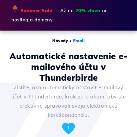
🌞
Summer Sale
— Až do
70% zľava
na
hosting a domény
Návody
•
Email
Automatické nastavenie e-
mailového účtu v
Thunderbirde
Zistite, ako automaticky nastaviť e-mailový
účet v Thunderbirde, krok za krokom, aby ste
efektívne spravovali svoju elektronickú
korešpondenciu.
1