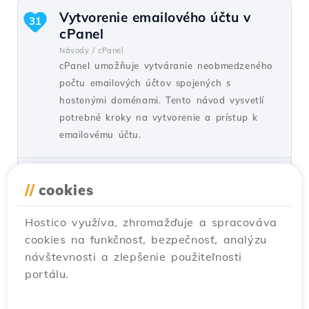
Vytvorenie emailového účtu v
31
cPanel
Návody /
cPanel
cPanel umožňuje vytváranie neobmedzeného
počtu emailových účtov spojených s
hostenými doménami. Tento návod vysvetlí
potrebné kroky na vytvorenie a prístup k
emailovému účtu.
od Cătălin A.
Zobrazenia 5934
Aktualizované pred 2 rokmi
Zverejnené dňa 28/06/2017
//
cookies
Hostico využíva, zhromažďuje a spracováva
Pridanie sekundárneho kontaktu
27
cookies na funkčnosť, bezpečnosť, analýzu
(Subkontakt)
návštevnosti a zlepšenie použiteľnosti
Návody /
Komerčný
portálu.
Pridajte sekundárny kontakt k účtu klienta
Hostico na základe jednoduchých krokov.