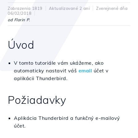
Zobrazenia 1819
Aktualizované 2 ani
Zverejnené dňa
06/02/2018
od Florin P.
Úvod
V tomto tutoriále vám ukážeme, ako
automaticky nastaviť váš
email
účet v
aplikácii Thunderbird.
Požiadavky
Aplikácia Thunderbird a funkčný e-mailový
účet.