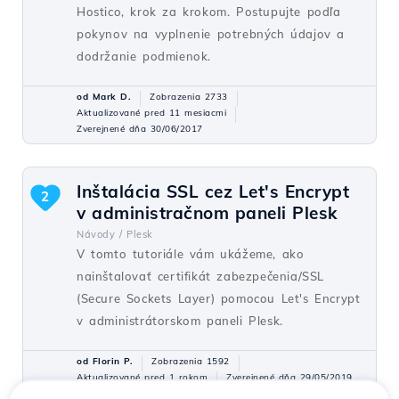
Hostico, krok za krokom. Postupujte podľa
pokynov na vyplnenie potrebných údajov a
dodržanie podmienok.
od Mark D.
Zobrazenia 2733
Aktualizované pred 11 mesiacmi
Zverejnené dňa 30/06/2017
Inštalácia SSL cez Let's Encrypt
2
v administračnom paneli Plesk
Návody /
Plesk
V tomto tutoriále vám ukážeme, ako
nainštalovať certifikát zabezpečenia/SSL
(Secure Sockets Layer) pomocou Let's Encrypt
v administrátorskom paneli Plesk.
od Florin P.
Zobrazenia 1592
Aktualizované pred 1 rokom
Zverejnené dňa 29/05/2019