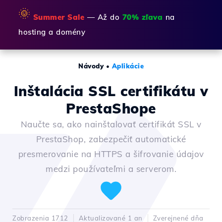
🌞
Summer Sale
— Až do
70% zľava
na
hosting a domény
Návody
•
Aplikácie
Inštalácia SSL certifikátu v
PrestaShope
Naučte sa, ako nainštalovať certifikát SSL v
PrestaShop, zabezpečiť automatické
presmerovanie na HTTPS a šifrovanie údajov
medzi používateľmi a serverom.
Zobrazenia 1712
Aktualizované 1 an
Zverejnené dňa