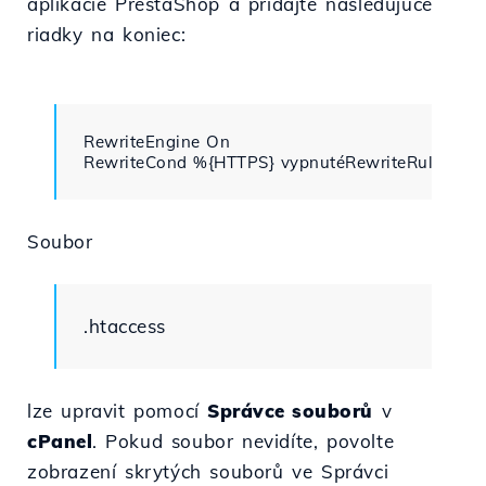
aplikácie PrestaShop a pridajte nasledujúce
riadky na koniec:
RewriteEngine On

RewriteCond %{HTTPS} vypnutéRewriteRule (.*)
Soubor
.htaccess
lze upravit pomocí
Správce souborů
v
cPanel
. Pokud soubor nevidíte, povolte
zobrazení skrytých souborů ve Správci