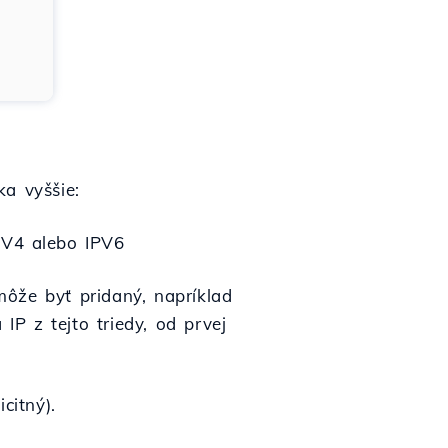
ka vyššie:
PV4 alebo IPV6
môže byť pridaný, napríklad
IP z tejto triedy, od prvej
citný).