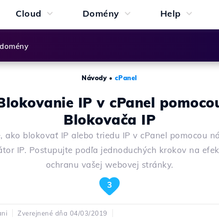
Cloud
Domény
Help
 domény
Návody
•
cPanel
Blokovanie IP v cPanel pomoco
Blokovača IP
te, ako blokovať IP alebo triedu IP v cPanel pomocou ná
átor IP. Postupujte podľa jednoduchých krokov na efek
ochranu vašej webovej stránky.
3
ani
Zverejnené dňa 04/03/2019