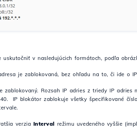
 uskutočniť v nasledujúcich formátoch, podľa obráz
dresa je zablokovaná, bez ohľadu na to, či ide o I
e zablokovaný. Rozsah IP adries z triedy IP adries 
0. IP blokátor zablokuje všetky špecifikované čísla 
ervale.
ratšia verzia
Interval
režimu uvedeného vyššie (impli