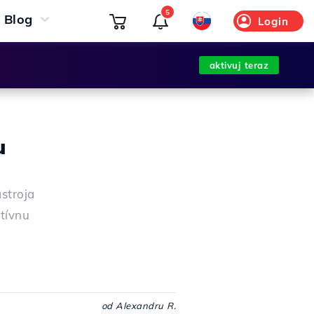
5
Blog
Login
aktivuj teraz
u
stroja
tívnu
od Alexandru R.