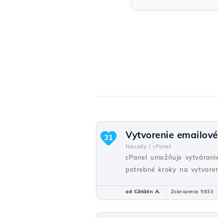
Vytvorenie emailové
31
Návody /
cPanel
cPanel umožňuje vytvárani
potrebné kroky na vytvoren
od Cătălin A.
Zobrazenia 5933