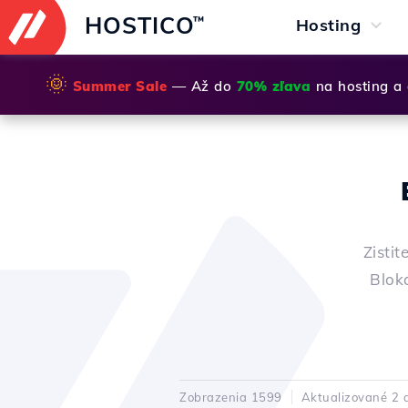
HOSTICO
™
Hosting
🌞
Summer Sale
— Až do
70% zľava
na hosting a
Zisti
Blok
Zobrazenia 1599
Aktualizované 2 