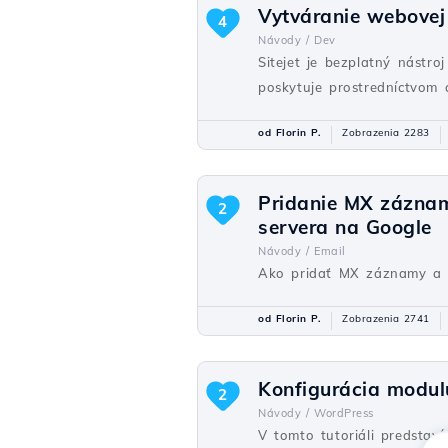
Vytváranie webovej
4
Návody /
Dev
Sitejet je bezplatný nástr
poskytuje prostredníctvom 
od Florin P.
Zobrazenia 2283
Pridanie MX záznam
2
servera na Google
Návody /
Email
Ako pridať MX záznamy a a
od Florin P.
Zobrazenia 2741
Konfigurácia modul
2
Návody /
WordPress
V tomto tutoriáli predstav