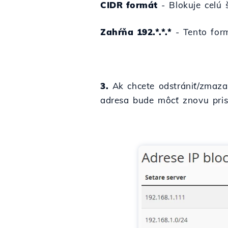
CIDR formát
- Blokuje celú š
Zahŕňa 192.*.*.*
- Tento form
3.
Ak chcete odstrániť/zmazať 
adresa bude môcť znovu pris