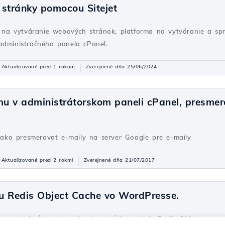
 stránky pomocou Sitejet
oj na vytváranie webových stránok, platforma na vytváranie a s
administračného panela cPanel.
Aktualizované pred 1 rokom
Zverejnené dňa 25/06/2024
u v administrátorskom paneli cPanel, presmer
ko presmerovať e-maily na server Google pre e-maily
Aktualizované pred 2 rokmi
Zverejnené dňa 21/07/2017
u Redis Object Cache vo WordPresse.
íme potrebné kroky na implementáciu modulu Redis Object v pan