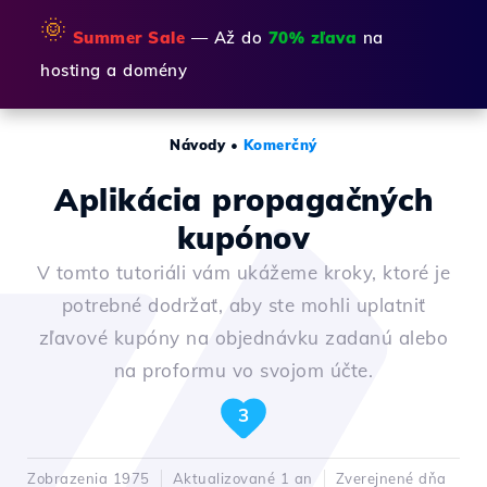
🌞
Summer Sale
— Až do
70% zľava
na
hosting a domény
Návody
•
Komerčný
Aplikácia propagačných
kupónov
V tomto tutoriáli vám ukážeme kroky, ktoré je
potrebné dodržať, aby ste mohli uplatniť
zľavové kupóny na objednávku zadanú alebo
na proformu vo svojom účte.
3
Zobrazenia 1975
Aktualizované 1 an
Zverejnené dňa