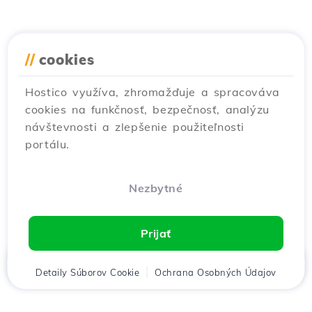
//
cookies
Hostico využíva, zhromažďuje a spracováva
cookies na funkčnosť, bezpečnosť, analýzu
návštevnosti a zlepšenie použiteľnosti
portálu.
Nezbytné
Prijať
Domov
Detaily Súborov Cookie
Klient
Košík
Ochrana Osobných Údajov
Chat
Menu