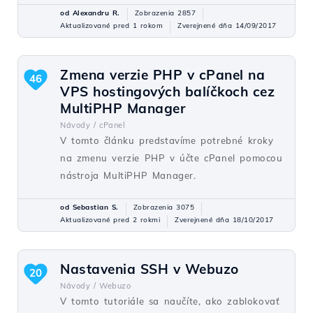
od Alexandru R.
Zobrazenia 2857
Aktualizované pred 1 rokom
Zverejnené dňa 14/09/2017
Zmena verzie PHP v cPanel na
46
VPS hostingových balíčkoch cez
MultiPHP Manager
Návody /
cPanel
V tomto článku predstavíme potrebné kroky
na zmenu verzie PHP v účte cPanel pomocou
nástroja MultiPHP Manager.
od Sebastian S.
Zobrazenia 3075
Aktualizované pred 2 rokmi
Zverejnené dňa 18/10/2017
Nastavenia SSH v Webuzo
20
Návody /
Webuzo
V tomto tutoriále sa naučíte, ako zablokovať