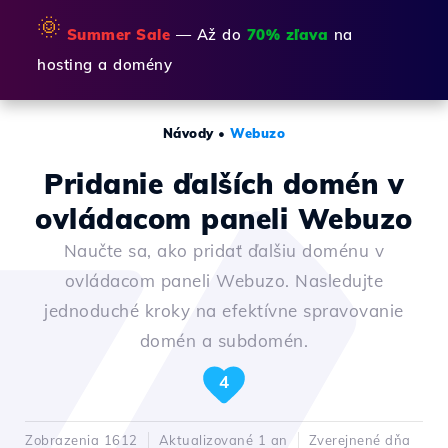
🌞
Summer Sale
— Až do
70% zľava
na
hosting a domény
Návody
•
Webuzo
Pridanie ďalších domén v
ovládacom paneli Webuzo
Naučte sa, ako pridať ďalšiu doménu v
ovládacom paneli Webuzo. Nasledujte
jednoduché kroky na efektívne spravovanie
domén a subdomén.
4
Zobrazenia 1612
Aktualizované 1 an
Zverejnené dňa