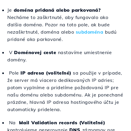
Je
doména pridaná alebo parkovaná?
Necháme to zaškrtnuté, aby fungovalo ako
ďalšia doména. Pozor na toto pole, ak bude
nezaškrtnuté, doména alebo
subdoména
budú
pridané ako parkované.
V
Doménovej ceste
nastavíme umiestnenie
domény.
Pole
IP adresa (voliteľné)
sa použije v prípade,
že server má viacero dedikovaných IP adries;
potom vyplníme a pridelíme požadovanú IP pre
našu doménu alebo subdoménu. Ak je ponechané
prázdne, hlavná IP adresa hostingového účtu je
automaticky pridelena.
Na
Mail Validation records (Voliteľné)
kontrolujeme generovanie
DNS
záznamov pre