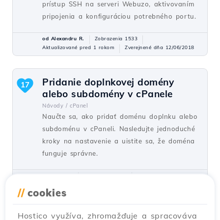
prístup SSH na serveri Webuzo, aktivovaním
pripojenia a konfiguráciou potrebného portu.
od Alexandru R.
Zobrazenia 1533
Aktualizované pred 1 rokom
Zverejnené dňa 12/06/2018
Pridanie doplnkovej domény
17
alebo subdomény v cPanele
Návody /
cPanel
Naučte sa, ako pridať doménu doplnku alebo
subdoménu v cPaneli. Nasledujte jednoduché
kroky na nastavenie a uistite sa, že doména
funguje správne.
od Florin P.
Zobrazenia 8121
Aktualizované pred 1 rokom
Zverejnené dňa 26/06/2017
//
cookies
Hostico využíva, zhromažďuje a spracováva
Inštalácia aplikácie pomocou