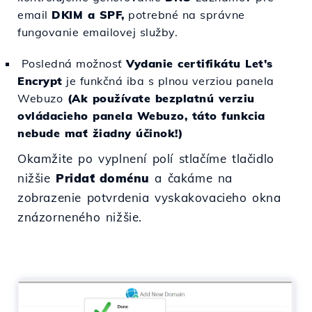
email
DKIM a SPF,
potrebné na správne
fungovanie emailovej služby.
Posledná možnosť
Vydanie certifikátu Let's
Encrypt
je funkčná iba s plnou verziou panela
Webuzo
(Ak používate bezplatnú verziu
ovládacieho panela Webuzo, táto funkcia
nebude mať žiadny účinok!)
Okamžite po vyplnení polí stlačíme tlačidlo
nižšie
Pridať doménu
a čakáme na
zobrazenie potvrdenia vyskakovacieho okna
znázorneného nižšie.