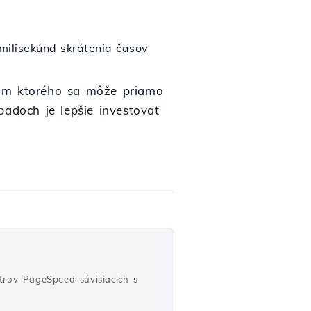
ilisekúnd skrátenia časov
tvom ktorého sa môže priamo
padoch je lepšie investovať
trov PageSpeed súvisiacich s