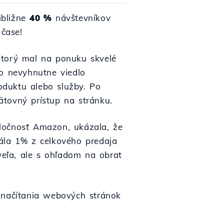
ibližne
40 %
návštevníkov
čase!
ktorý mal na ponuku skvelé
čo nevyhnutne viedlo
oduktu alebo služby. Po
ätovný prístup na stránku.
oločnosť Amazon, ukázala, že
tála 1% z celkového predaja
eľa, ale s ohľadom na obrat
u načítania webových stránok