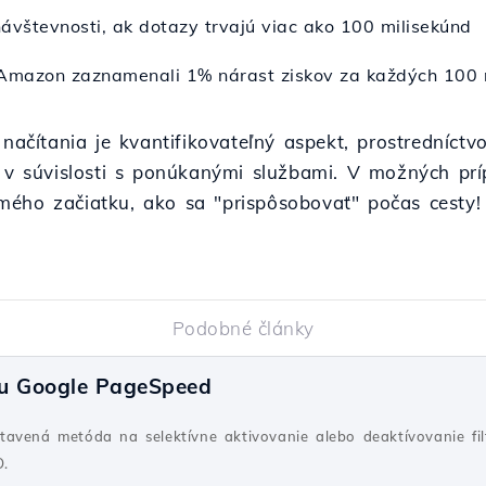
ávštevnosti, ak dotazy trvajú viac ako 100 milisekúnd
Amazon zaznamenali 1% nárast ziskov za každých 100 m
i načítania je kvantifikovateľný aspekt, prostredníc
a v súvislosti s ponúkanými službami. V možných prí
mého začiatku, ako sa "prispôsobovať" počas cesty!
Podobné články
lu Google PageSpeed
avená metóda na selektívne aktivovanie alebo deaktívovanie fil
O.