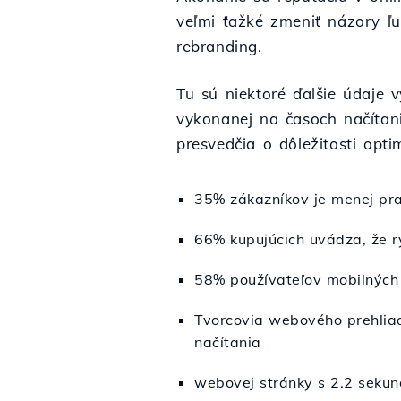
veľmi ťažké zmeniť názory ľ
rebranding.
Tu sú niektoré ďalšie údaje 
vykonanej na časoch načítani
presvedčia o dôležitosti optim
35% zákazníkov je menej pra
66% kupujúcich uvádza, že r
58% používateľov mobilných 
Tvorcovia webového prehliada
načítania
webovej stránky s 2.2 seku