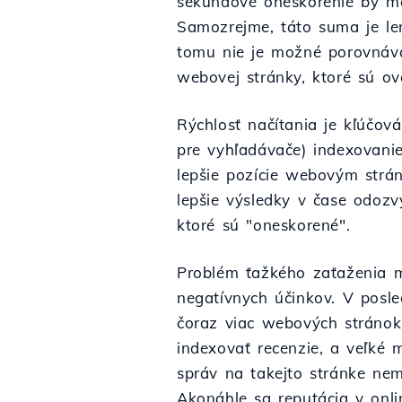
sekundové oneskorenie by m
Samozrejme, táto suma je len
tomu nie je možné porovnáva
webovej stránky, ktoré sú ov
Rýchlosť načítania je kľúčov
pre vyhľadávače) indexovanie
lepšie pozície webovým strá
lepšie výsledky v čase odozv
ktoré sú "oneskorené".
Problém ťažkého zaťaženia m
negatívnych účinkov. V posle
čoraz viac webových stránok,
indexovať recenzie, a veľké
správ na takejto stránke nemô
Akonáhle sa reputácia v onlin