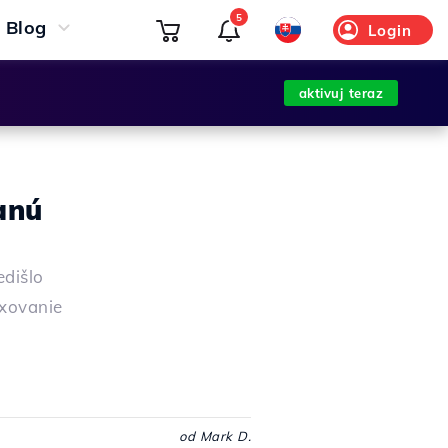
5
Blog
Login
aktivuj teraz
anú
edišlo
exovanie
od Mark D.