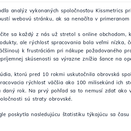
odľa analýz vykonaných spoločnosťou Kissmetrics pr
pustí webovú stránku, ak sa nenačíta v primeranom 
čite sa každý z nás už stretol s online obchodom, 
odukty, ale rýchlosť spracovania bola veľmi nízka, 
väčšinou) k frustráciám pri nákupe požadovaného pr
príjemnej skúsenosti sa výrazne znížia šance na op
túdia, ktorú pred 10 rokmi uskutočnila obrovská sp
racovacia rýchlosť väčšia ako 100 milisekúnd ich s
a daný rok. Na prvý pohľad sa to nemusí zdať ako v
oločnosti sú straty obrovské.
e poskytla nasledujúcu štatistiku týkajúcu sa čas