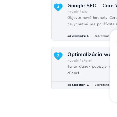
Google SEO - Core 
4
Návody /
Dev
Objavte nové hodnoty Core 
nevyhnutné pre používateľs
od Alexandru J.
Zobrazenia 136
Optimalizácia webu
2
Návody /
cPanel
Tento článok popisuje kro
cPanel.
od Sebastian S.
Zobrazenia 152