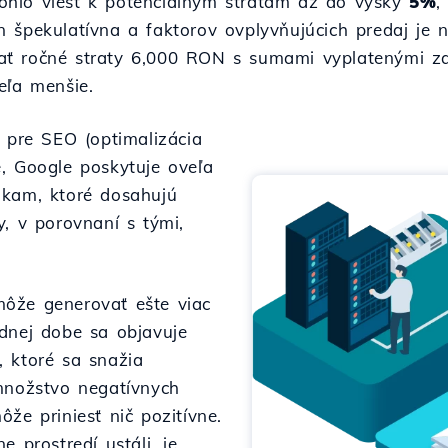
ohlo viesť k potenciálnym stratám až do výšky
5%
,
 špekulatívna a faktorov ovplyvňujúcich predaj je 
ť ročné straty 6,000 RON s sumami vyplatenými za 
eľa menšie.
á pre SEO (optimalizácia
, Google poskytuje oveľa
nkam, ktoré dosahujú
y, v porovnaní s tými,
ôže generovať ešte viac
dnej dobe sa objavuje
 ktoré sa snažia
 množstvo negatívnych
že priniesť nič pozitívne.
e prostredí ustáli, je