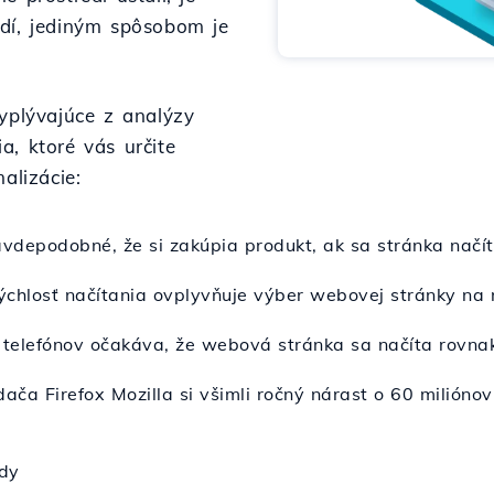
udí, jediným spôsobom je
vyplývajúce z analýzy
a, ktoré vás určite
alizácie:
vdepodobné, že si zakúpia produkt, ak sa stránka načí
ýchlosť načítania ovplyvňuje výber webovej stránky na
telefónov očakáva, že webová stránka sa načíta rovnak
ča Firefox Mozilla si všimli ročný nárast o 60 miliónov 
ndy