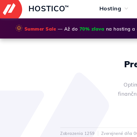
HOSTICO
™
Hosting
🌞
Summer Sale
— Až do
70% zľava
na hosting a
Pr
Optim
finančn
Zobrazenia 1259
Zverejnené dňa 0