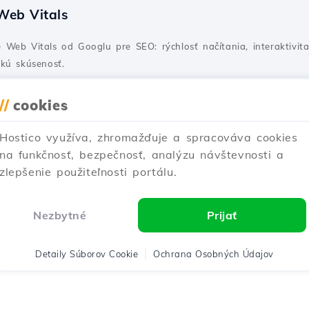
Web Vitals
Web Vitals od Googlu pre SEO: rýchlosť načítania, interaktivita 
kú skúsenosť.
2
Aktualizované pred 1 rokom
Zverejnené dňa 30/06/2020
//
cookies
Hostico využíva, zhromažďuje a spracováva cookies
 z ovládacieho panela cPanel pomocou mod_de
na funkčnosť, bezpečnosť, analýzu návštevnosti a
zlepšenie použiteľnosti portálu.
ky potrebné na optimalizáciu webovej stránky pomocou ponuky 
Nezbytné
Prijať
2
Aktualizované pred 1 rokom
Zverejnené dňa 06/10/2017
Detaily Súborov Cookie
Ochrana Osobných Údajov