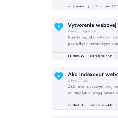
od Alexandru J.
Zobrazenia 272
Vytvorenie webovej
9
Návody /
Aplikácie
Naučte sa, ako vytvoriť w
pokročilých technických znal
od Mark D.
Zobrazenia 4724
Ako indexovať webo
4
Návody /
Dev
Zisti, ako indexovať svoj
na zlepšenie svojej online vi
od Mark D.
Zobrazenia 2436