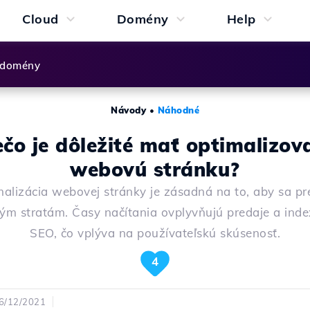
Cloud
Domény
Help
 domény
Návody
•
Náhodné
ečo je dôležité mať optimalizov
webovú stránku?
alizácia webovej stránky je zásadná na to, aby sa pr
ým stratám. Časy načítania ovplyvňujú predaje a ind
SEO, čo vplýva na používateľskú skúsenosť.
4
6/12/2021