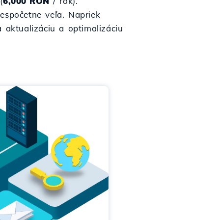
 (
6,000 RON
/ rok).
nespočetne veľa. Napriek
aktualizáciu a optimalizáciu