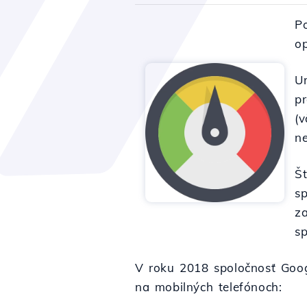
P
o
Ur
pr
(
ne
Š
sp
z
sp
V roku 2018 spoločnosť Googl
na mobilných telefónoch: