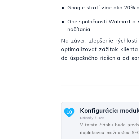
Google stratí viac ako 20% n
Obe spoločnosti Walmart a 
načítania
Na záver, zlepšenie rýchlost
optimalizovať zážitok klient
do úspešného riešenia od sa
Konfigurácia modu
10
Návody /
Dev
V tomto článku bude predst
doplnkovou možnosťou SE