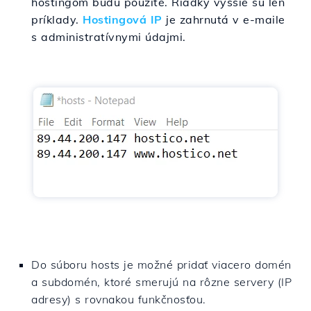
hostingom budú použité. Riadky vyššie sú len
príklady.
Hostingová IP
je zahrnutá v e-maile
s administratívnymi údajmi.
Do súboru hosts je možné pridať viacero domén
a subdomén, ktoré smerujú na rôzne servery (IP
adresy) s rovnakou funkčnosťou.