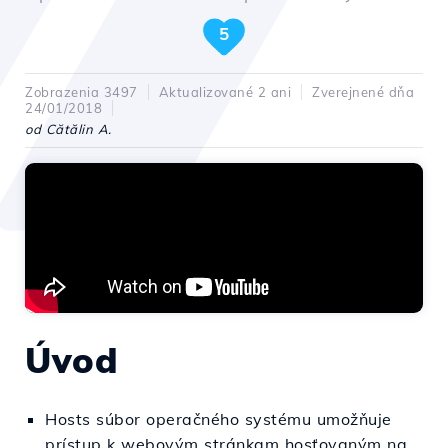
5
Zobrazenia 3497
Aktualizované 2 ani
Zverejnené dňa
24/01/2018
od Cătălin A.
Úvod
Hosts súbor operačného systému umožňuje
prístup k webovým stránkam hosťovaným na