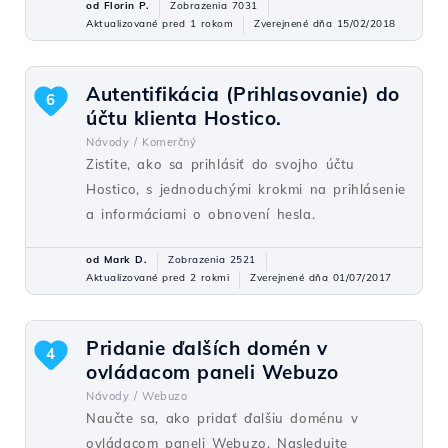
od Florin P.
Zobrazenia 7031
Aktualizované pred 1 rokom
Zverejnené dňa 15/02/2018
Autentifikácia (Prihlasovanie) do
6
účtu klienta Hostico.
Návody /
Komerčný
Zistite, ako sa prihlásiť do svojho účtu
Hostico, s jednoduchými krokmi na prihlásenie
a informáciami o obnovení hesla.
od Mark D.
Zobrazenia 2521
Aktualizované pred 2 rokmi
Zverejnené dňa 01/07/2017
Pridanie ďalších domén v
4
ovládacom paneli Webuzo
Návody /
Webuzo
Naučte sa, ako pridať ďalšiu doménu v
ovládacom paneli Webuzo. Nasledujte