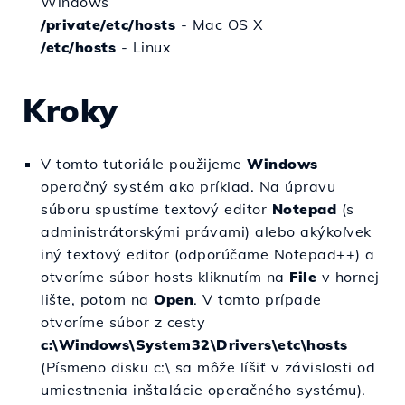
Windows
/private/etc/hosts
- Mac OS X
/etc/hosts
 - Linux 
Kroky
V tomto tutoriále použijeme
Windows
operačný systém ako príklad. Na úpravu
súboru spustíme textový editor
Notepad
(s
administrátorskými právami) alebo akýkoľvek
iný textový editor (odporúčame Notepad++) a
otvoríme súbor hosts kliknutím na
File
v hornej
lište, potom na
Open
. V tomto prípade
otvoríme súbor z cesty
c:\Windows\System32\Drivers\etc\hosts
(Písmeno disku c:\ sa môže líšiť v závislosti od
umiestnenia inštalácie operačného systému).