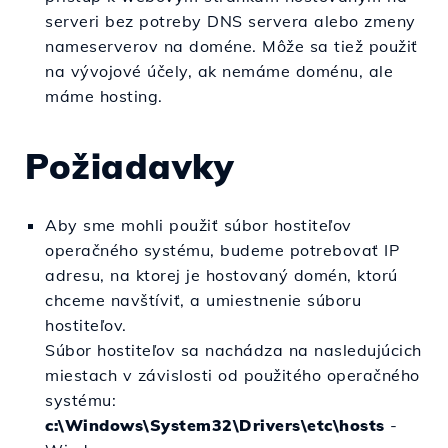
serveri bez potreby DNS servera alebo zmeny
nameserverov na doméne. Môže sa tiež použiť
na vývojové účely, ak nemáme doménu, ale
máme hosting.
Požiadavky
Aby sme mohli použiť súbor hostiteľov
operačného systému, budeme potrebovať IP
adresu, na ktorej je hostovaný domén, ktorú
chceme navštíviť, a umiestnenie súboru
hostiteľov.
Súbor hostiteľov sa nachádza na nasledujúcich
miestach v závislosti od použitého operačného
systému:
c:\Windows\System32\Drivers\etc\hosts
-