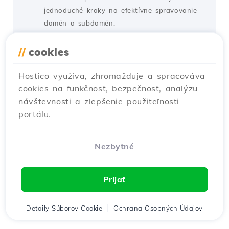
jednoduché kroky na efektívne spravovanie
domén a subdomén.
od Alexandru R.
Zobrazenia 1614
//
cookies
Aktualizované pred 1 rokom
Zverejnené dňa 14/09/2017
Hostico využíva, zhromažďuje a spracováva
cookies na funkčnosť, bezpečnosť, analýzu
Aplikácia propagačných kupónov
3
návštevnosti a zlepšenie použiteľnosti
Návody /
Komerčný
portálu.
V tomto tutoriáli vám ukážeme kroky, ktoré
je potrebné dodržať, aby ste mohli uplatniť
zľavové kupóny na objednávku zadanú alebo
Nezbytné
na proformu vo svojom účte.
od Mark D.
Zobrazenia 1977
Prijať
Aktualizované pred 1 rokom
Zverejnené dňa 10/04/2018
Detaily Súborov Cookie
Ochrana Osobných Údajov