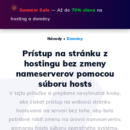
🌞
Summer Sale
— Až do
70% zľava
na
hosting a domény
Návody
•
Domény
Prístup na stránku z
hostingu bez zmeny
nameserverov pomocou
súboru hosts
V tejto príručke si prejdeme nevyhnutné kroky,
ako získať prístup na webovú stránku
hostovanú na serveri bez toho, aby bolo
potrebné robiť zmenu na úrovni nameserverov,
pomocou hosts súboru operačného systému.