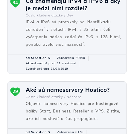
Čo znamenajú IPV4 a IPV6 a aký
34
je medzi nimi rozdiel?
Často kladené otázky /
Dev
IPv4 a IPv6 sú protokoly na identifikáciu
zariadení v sieťach. IPv4, s 32 bitmi, čelí
vyčerpaniu adries, zatiaľ čo IPv6, s 128 bitmi,
ponúka oveľa viac možností.
od Sebastian S.
Zobrazenia 20590
Aktualizované pred 11 mesiacmi
Zverejnené dňa 24/04/2019
Aké sú nameservery Hostico?
29
Často kladené otázky /
Náhodné
Objavte nameservery Hostico pre hostingové
balíky Start, Business, Reseller a VPS. Zistite,
ako ich nastaviť a čas propagácie.
od Sebastian S.
Zobrazenia 6176