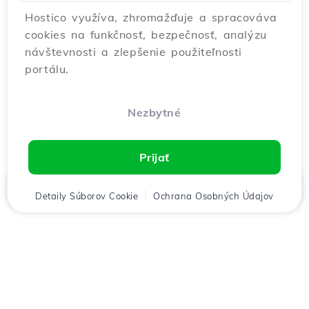
Hostico využíva, zhromažďuje a spracováva
cookies na funkčnosť, bezpečnosť, analýzu
návštevnosti a zlepšenie použiteľnosti
portálu.
Nezbytné
Prijať
Domov
Detaily Súborov Cookie
Klient
Košík
Ochrana Osobných Údajov
Chat
Menu
Stiahnuť aplikáciu
Hostico