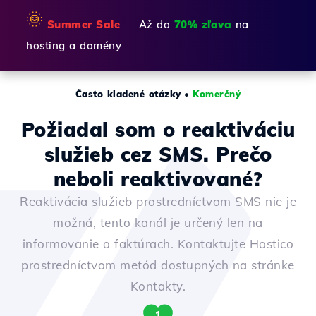
🌞
Summer Sale
— Až do
70% zľava
na
hosting a domény
Často kladené otázky
•
Komerčný
Požiadal som o reaktiváciu
služieb cez SMS. Prečo
neboli reaktivované?
Reaktivácia služieb prostredníctvom SMS nie je
možná, tento kanál je určený len na
informovanie o faktúrach. Kontaktujte Hostico
prostredníctvom metód dostupných na stránke
Kontakty.
1