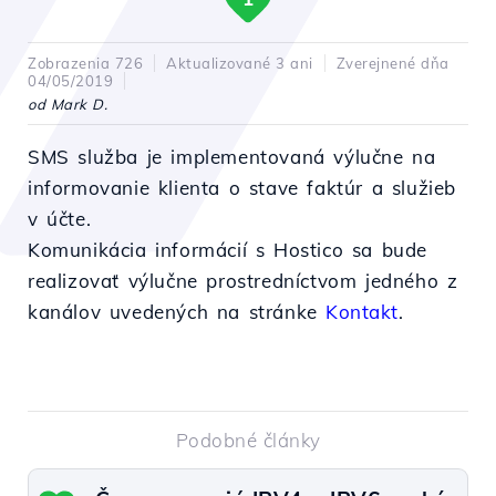
Zobrazenia 726
Aktualizované 3 ani
Zverejnené dňa
04/05/2019
od Mark D.
SMS služba je implementovaná výlučne na
informovanie klienta o stave faktúr a služieb
v účte.
Komunikácia informácií s Hostico sa bude
realizovať výlučne prostredníctvom jedného z
kanálov uvedených na stránke
Kontakt
.
Podobné články