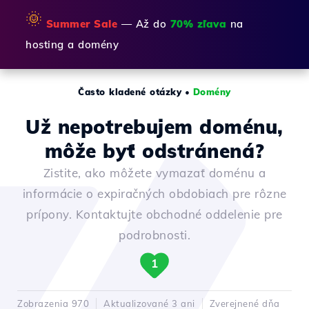
🌞
Summer Sale
— Až do
70% zľava
na
hosting a domény
Často kladené otázky
•
Domény
Už nepotrebujem doménu,
môže byť odstránená?
Zistite, ako môžete vymazať doménu a
informácie o expiračných obdobiach pre rôzne
prípony. Kontaktujte obchodné oddelenie pre
podrobnosti.
1
Zobrazenia 970
Aktualizované 3 ani
Zverejnené dňa