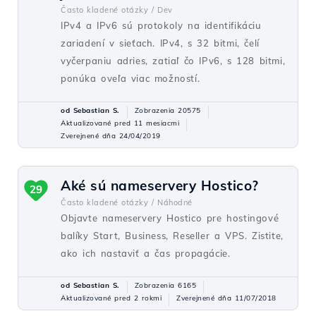
Často kladené otázky /
Dev
IPv4 a IPv6 sú protokoly na identifikáciu
zariadení v sieťach. IPv4, s 32 bitmi, čelí
vyčerpaniu adries, zatiaľ čo IPv6, s 128 bitmi,
ponúka oveľa viac možností.
od Sebastian S.
Zobrazenia 20575
Aktualizované pred 11 mesiacmi
Zverejnené dňa 24/04/2019
Aké sú nameservery Hostico?
29
Často kladené otázky /
Náhodné
Objavte nameservery Hostico pre hostingové
balíky Start, Business, Reseller a VPS. Zistite,
ako ich nastaviť a čas propagácie.
od Sebastian S.
Zobrazenia 6165
Aktualizované pred 2 rokmi
Zverejnené dňa 11/07/2018