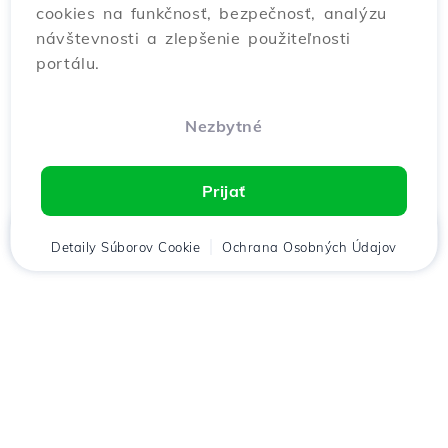
cookies na funkčnosť, bezpečnosť, analýzu
návštevnosti a zlepšenie použiteľnosti
portálu.
Nezbytné
Prijať
Domov
Detaily Súborov Cookie
Klient
Košík
Ochrana Osobných Údajov
Chat
Menu
Stiahnuť aplikáciu
Hostico