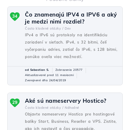
Čo znamenajú IPV4 a IPV6 a aký
34
je medzi nimi rozdiel?
Často kladené otázky /
Dev
IPv4 a IPv6 sú protokoly na identifikáciu
zariadení v sieťach. IPv4, s 32 bitmi, čelí
vyčerpaniu adries, zatiaľ čo IPv6, s 128 bitmi,
ponúka oveľa viac možností.
od Sebastian S.
Zobrazenia 20577
Aktualizované pred 11 mesiacmi
Zverejnené dňa 24/04/2019
Aké sú nameservery Hostico?
29
Často kladené otázky /
Náhodné
Objavte nameservery Hostico pre hostingové
balíky Start, Business, Reseller a VPS. Zistite,
ako ich nastaviť a čas propagácie.