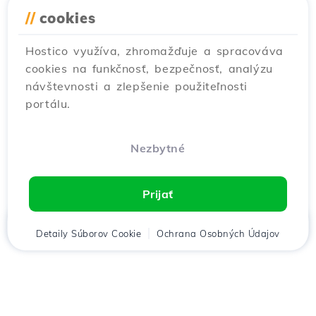
//
cookies
Hostico využíva, zhromažďuje a spracováva
cookies na funkčnosť, bezpečnosť, analýzu
návštevnosti a zlepšenie použiteľnosti
portálu.
Nezbytné
Prijať
Domov
Detaily Súborov Cookie
Klient
Košík
Ochrana Osobných Údajov
Chat
Menu
Stiahnuť aplikáciu
Hostico