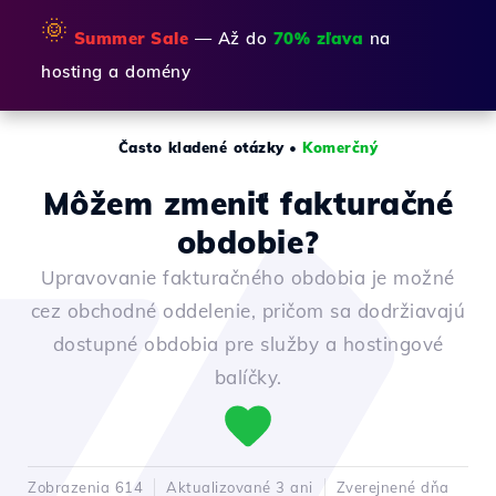
🌞
Summer Sale
— Až do
70% zľava
na
hosting a domény
Často kladené otázky
•
Komerčný
Môžem zmeniť fakturačné
obdobie?
Upravovanie fakturačného obdobia je možné
cez obchodné oddelenie, pričom sa dodržiavajú
dostupné obdobia pre služby a hostingové
balíčky.
Zobrazenia 614
Aktualizované 3 ani
Zverejnené dňa