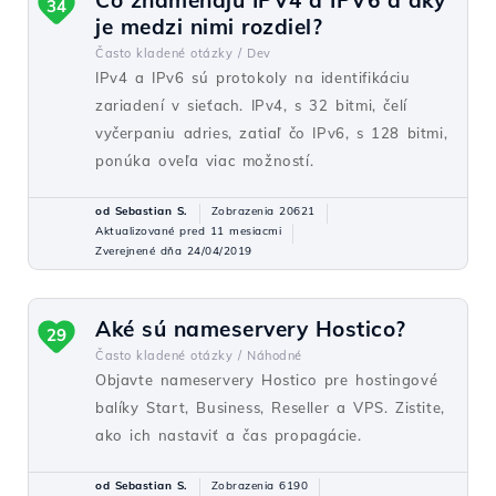
Čo znamenajú IPV4 a IPV6 a aký
34
je medzi nimi rozdiel?
Často kladené otázky /
Dev
IPv4 a IPv6 sú protokoly na identifikáciu
zariadení v sieťach. IPv4, s 32 bitmi, čelí
vyčerpaniu adries, zatiaľ čo IPv6, s 128 bitmi,
ponúka oveľa viac možností.
od Sebastian S.
Zobrazenia 20621
Aktualizované pred 11 mesiacmi
Zverejnené dňa 24/04/2019
Aké sú nameservery Hostico?
29
Často kladené otázky /
Náhodné
Objavte nameservery Hostico pre hostingové
balíky Start, Business, Reseller a VPS. Zistite,
ako ich nastaviť a čas propagácie.
od Sebastian S.
Zobrazenia 6190