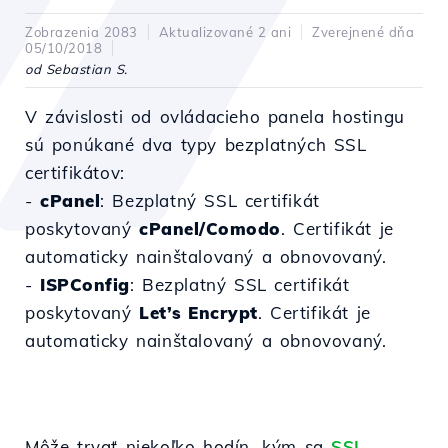
Zobrazenia 2083
Aktualizované 2 ani
Zverejnené dňa
05/10/2018
od Sebastian S.
V závislosti od ovládacieho panela hostingu
sú ponúkané dva typy bezplatných SSL
certifikátov:
-
cPanel
: Bezplatný SSL certifikát
poskytovaný
cPanel/Comodo
. Certifikát je
automaticky nainštalovaný a obnovovaný.
-
ISPConfig
: Bezplatný SSL certifikát
poskytovaný
Let’s Encrypt
. Certifikát je
automaticky nainštalovaný a obnovovaný.
Môže trvať niekoľko hodín, kým sa
SSL