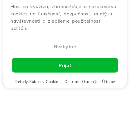
Hostico využíva, zhromažďuje a spracováva
cookies na funkčnosť, bezpečnosť, analýzu
návštevnosti a zlepšenie použiteľnosti
portálu.
Nezbytné
Prijať
Domov
Detaily Súborov Cookie
Klient
Košík
Ochrana Osobných Údajov
Chat
Menu
Stiahnuť aplikáciu
Hostico