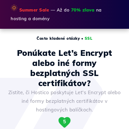
🌞
Summer Sale
— Až do
70% zľava
na
hosting a domény
Často kladené otázky
•
SSL
Ponúkate Let’s Encrypt
alebo iné formy
bezplatných SSL
certifikátov?
Zistite, či Hostico poskytuje Let's Encrypt alebo
iné formy bezplatných certifikátov v
hostingových balíčkoch.
5