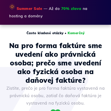
🌞
Summer Sale
— Až do
70% zľava
na
hosting a domény
Často kladené otázky
•
Komerčný
Na pro forma faktúre sme
uvedení ako právnická
osoba; prečo sme uvedení
ako fyzická osoba na
daňovej faktúre?
Zistite, prečo je pro forma faktúra vystavená na
právnickú osobu, zatiaľ čo daňová faktúra je
vystavená na fyzickú osobu.