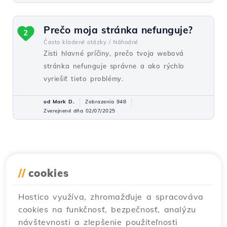
Prečo moja stránka nefunguje?
2
Často kladené otázky /
Náhodné
Zisti hlavné príčiny, prečo tvoja webová
stránka nefunguje správne a ako rýchlo
vyriešiť tieto problémy.
od Mark D.
Zobrazenia 948
Zverejnené dňa 02/07/2025
//
cookies
Hostico využíva, zhromažďuje a spracováva
cookies na funkčnosť, bezpečnosť, analýzu
návštevnosti a zlepšenie použiteľnosti