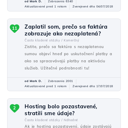
od Mark D.
Zobrazenia 6340
Aktualizované pred 1 rokom
Zverejnené dňa 04/07/2018
Zaplatil som, prečo sa faktúra
11
zobrazuje ako nezaplatená?
Často kladené otázky /
Komerčný
Zistite, prečo sa faktúra s nezaplatenou
sumou objaví hneď po uskutočnení platby a
ako sa spracovávajú platby na aktiváciu
služieb. Užitečné podrobnosti tu!
od Mark D.
Zobrazenia 2001
Aktualizované pred 1 rokom
Zverejnené dňa 17/07/2018
Hosting bolo pozastavené,
2
stratili sme údaje?
Často kladené otázky /
Náhodné
Ak je hosting pozastavený, údaje zostávajú