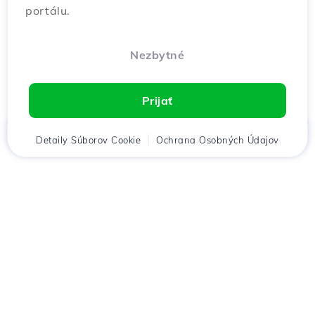
portálu.
Nezbytné
Prijať
Domov
Detaily Súborov Cookie
Klient
Košík
Ochrana Osobných Údajov
Chat
Menu
Stiahnuť aplikáciu
Hostico