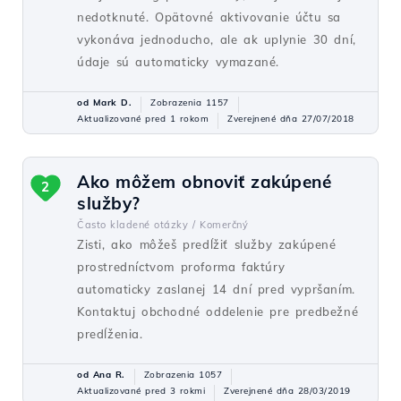
nedotknuté. Opätovné aktivovanie účtu sa
vykonáva jednoducho, ale ak uplynie 30 dní,
údaje sú automaticky vymazané.
od Mark D.
Zobrazenia 1157
Aktualizované pred 1 rokom
Zverejnené dňa 27/07/2018
Ako môžem obnoviť zakúpené
2
služby?
Často kladené otázky /
Komerčný
Zisti, ako môžeš predĺžiť služby zakúpené
prostredníctvom proforma faktúry
automaticky zaslanej 14 dní pred vypršaním.
Kontaktuj obchodné oddelenie pre predbežné
predĺženia.
od Ana R.
Zobrazenia 1057
Aktualizované pred 3 rokmi
Zverejnené dňa 28/03/2019