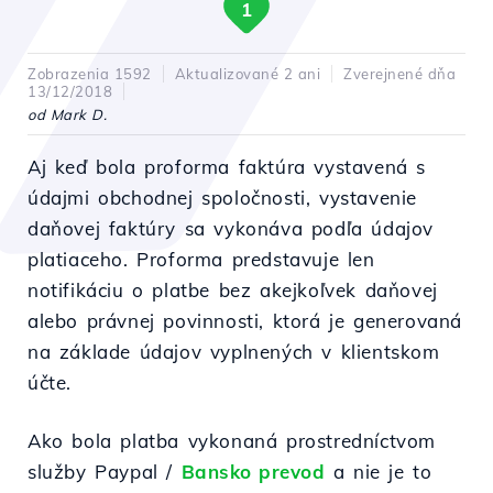
1
Zobrazenia 1592
Aktualizované 2 ani
Zverejnené dňa
13/12/2018
od Mark D.
Aj keď bola proforma faktúra vystavená s
údajmi obchodnej spoločnosti, vystavenie
daňovej faktúry sa vykonáva podľa údajov
platiaceho. Proforma predstavuje len
notifikáciu o platbe bez akejkoľvek daňovej
alebo právnej povinnosti, ktorá je generovaná
na základe údajov vyplnených v klientskom
účte.
Ako bola platba vykonaná prostredníctvom
služby Paypal /
Bansko prevod
a nie je to