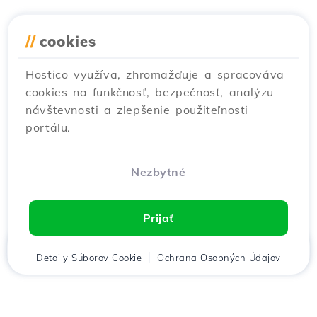
//
cookies
Hostico využíva, zhromažďuje a spracováva
cookies na funkčnosť, bezpečnosť, analýzu
návštevnosti a zlepšenie použiteľnosti
portálu.
Nezbytné
Prijať
Domov
Detaily Súborov Cookie
Klient
Košík
Ochrana Osobných Údajov
Chat
Menu