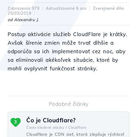
Zobrazenia 979
Aktualizované 6 ani
Zverejnené dňa
25/03/2019
od Alexandru J.
Postup aktivácie služieb CloudFlare je krátky.
Avšak šírenie zmien môže trvať dlhšie a
odporúča sa ich implementovať cez noc, aby
sa eliminovali akékoľvek situácie, ktoré by
mohli ovplyvniť funkčnosť stránky.
Podobné články
Čo je Cloudflare?
3
Často kladené otázky /
Cloudflare
Cloudflare je CDN sieť, ktorá zlepšuje rýchlosť