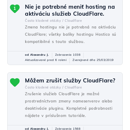
Nie je potrebné meniť hosting na
1
aktiváciu služieb CloudFlare.
Často kladené otázky /
Cloudflare
Zmena hostingu nie je potrebná na aktiváciu
CloudFlare; všetky balíky hostingu Hostico sú
kompatibilné s touto službou.
od Alexandru J.
Zobrazenia 1038
Aktualizované pred 6 rokmi
Zverejnené dňa 25/03/2019
Môžem zrušiť služby CloudFlare?
Často kladené otázky /
Cloudflare
Zrušenie služieb CloudFlare je možné
prostredníctvom zmeny nameserverov alebo
deaktivácie pluginu. Kompletné podrobnosti
nájdete v príslušnom tutoriále.
od Alexandru J.
Zobrazenia 1568