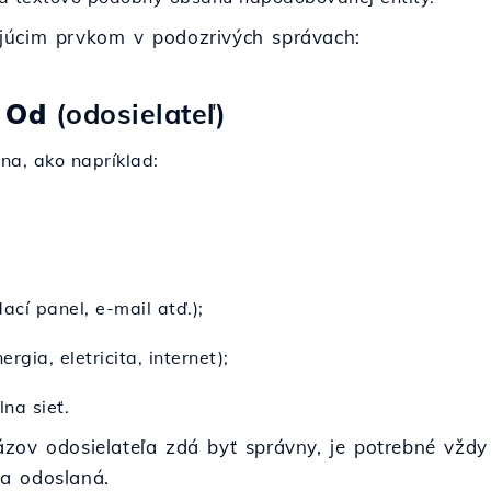
júcim prvkom v podozrivých správach:
:
Od
(odosielateľ)
na, ako napríklad:
ací panel, e-mail atď.);
rgia, eletricita, internet);
na sieť.
zov odosielateľa zdá byť správny, je potrebné vždy
va odoslaná.