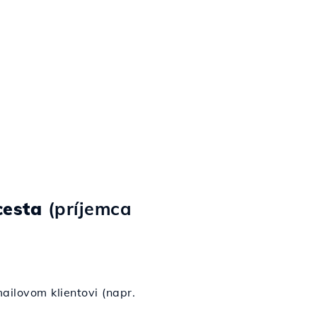
cesta
(príjemca
ailovom klientovi (napr.