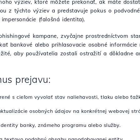
mnoho výziev, ktoré môžete prekonať, ak máte dostat
ednou z týchto výziev a predstavuje pokus o podvodn
impersonácie (falošná identita).
 phishingové kampane, zvyčajne prostredníctvom star
skať bankové alebo prihlasovacie osobné informácie
ité, aby používatelia zostali ostražití a dôkladne an
us prejavu:
ené s cieľom vyvolať stav naliehavosti, tlaku alebo ťažk
aktualizácie osobných údajov na konkrétnej webovej str
identity banky, známeho programu alebo služby.
 a textovo podobný obsahu napodobovanej entity.