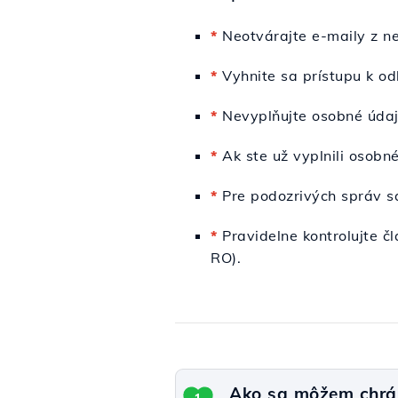
*
Neotvárajte e-maily z n
*
Vyhnite sa prístupu k o
*
Nevyplňujte osobné údaj
*
Ak ste už vyplnili osobn
*
Pre podozrivých správ sa
*
Pravidelne kontrolujte č
RO).
Ako sa môžem chrán