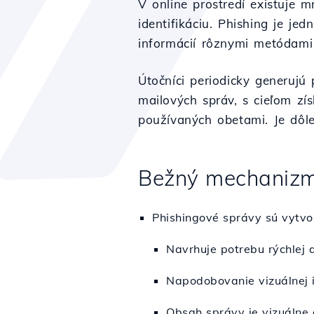
V online prostredí existuje 
identifikáciu. Phishing je j
informácií rôznymi metódami 
Útočníci periodicky generujú
mailových správ, s cieľom zí
používaných obetami. Je dôlež
Bežný mechanizm
Phishingové správy sú vytvor
Navrhuje potrebu rýchlej 
Napodobovanie vizuálnej 
Obsah správy je vizuálne