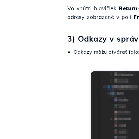
Vo vnútri hlavičiek
Return
adresy zobrazené v poli
F
3) Odkazy v správ
Odkazy môžu otvárať faloš