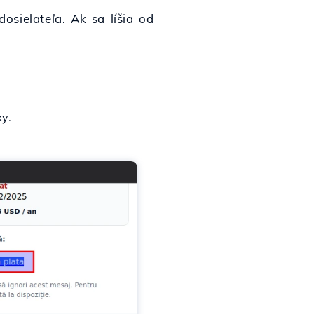
osielateľa. Ak sa líšia od
y.