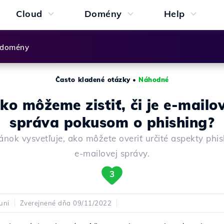
Cloud
Domény
Help
 domény
Často kladené otázky
•
Náhodné
ko môžeme zistiť, či je e-mailo
správa pokusom o phishing?
ánok vysvetľuje, ako môžete overiť určité aspekty phi
e-mailovej správy.
3
uni
Zverejnené dňa 09/11/2022