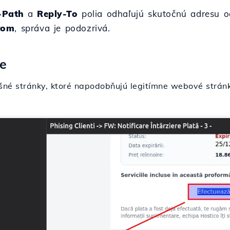
-Path
a
Reply-To
polia odhaľujú skutočnú adresu od
rom
, správa je podozrivá.
e
né stránky, ktoré napodobňujú legitímne webové stránk