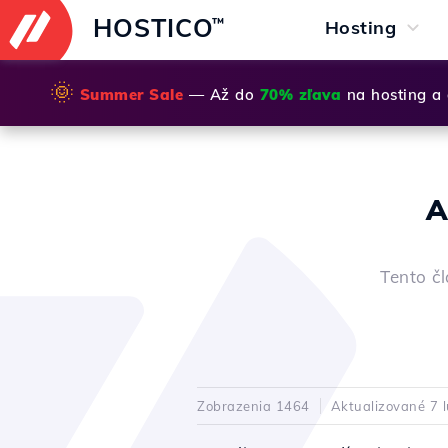
HOSTICO
™
Hosting
🌞
Summer Sale
— Až do
70% zľava
na hosting a
A
Tento čl
Zobrazenia 1464
Aktualizované 7 l