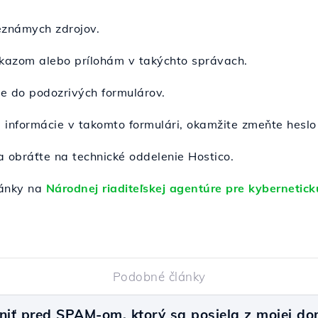
eznámych zdrojov.
dkazom alebo prílohám v takýchto správach.
e do podozrivých formulárov.
é informácie v takomto formulári, okamžite zmeňte hesl
 obráťte na technické oddelenie Hostico.
lánky na
Národnej riaditeľskej agentúre pre kybernetic
Podobné články
iť pred SPAM-om, ktorý sa posiela z mojej d