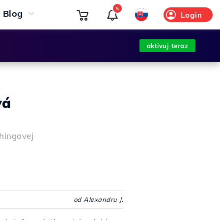
5
Blog
Login
aktivuj teraz
vá
shingovej
od Alexandru J.