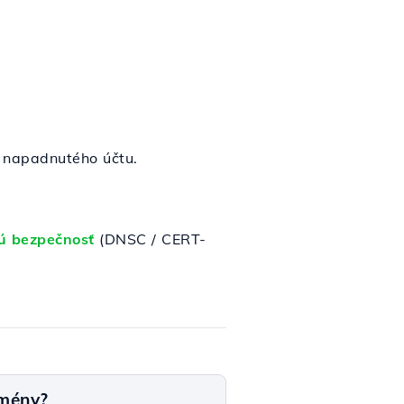
o napadnutého účtu.
kú bezpečnosť
(DNSC / CERT-
omény?