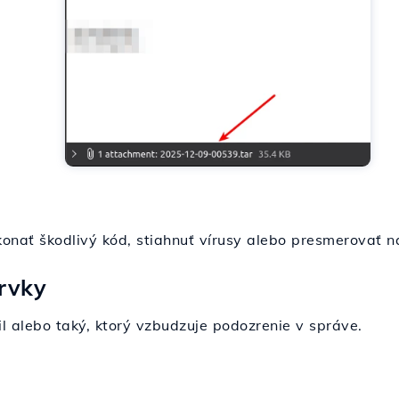
onať škodlivý kód, stiahnuť vírusy alebo presmerovať n
prvky
l alebo taký, ktorý vzbudzuje podozrenie v správe.