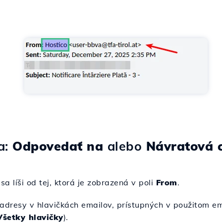
a:
Odpovedať na
alebo
Návratová 
a líši od tej, ktorá je zobrazená v poli
From
.
 adresy v hlavičkách emailov, prístupných v použitom em
Všetky hlavičky
).