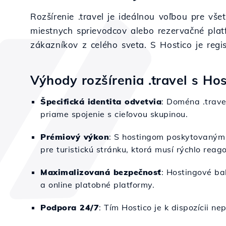
Rozšírenie .travel je ideálnou voľbou pre vše
miestnych sprievodcov alebo rezervačné platf
zákazníkov z celého sveta. S Hostico je regi
Výhody rozšírenia .travel s Hos
Špecifická identita odvetvia
: Doména .trave
priame spojenie s cieľovou skupinou.
Prémiový výkon
: S hostingom poskytovaným 
pre turistickú stránku, ktorá musí rýchlo rea
Maximalizovaná bezpečnosť
: Hostingové ba
a online platobné platformy.
Podpora 24/7
: Tím Hostico je k dispozícii n