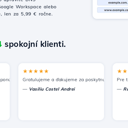
 Google Workspace alebo
e, len za 5,99 € ročne.
4
spokojní klienti.
★★★★★
★★★★
úka Hostico. Odporučil som vás iným známym.
Gratulujeme a ďakujeme za poskytnutú podporu!
Pre tento
—
—
Vasiliu Costel Andrei
Radu L