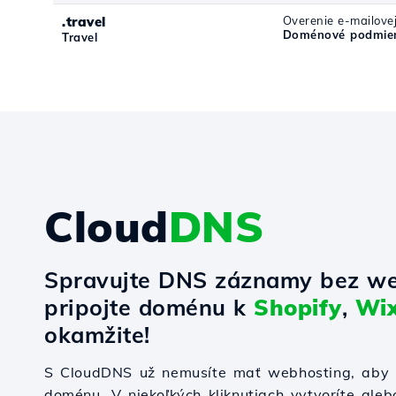
.travel
Overenie e-mailove
Doménové podmienk
Travel
Cloud
DNS
Spravujte DNS záznamy bez we
pripojte doménu k
Shopify
,
Wi
okamžite!
S CloudDNS už nemusíte mať webhosting, aby s
doménu. V niekoľkých kliknutiach vytvoríte ale