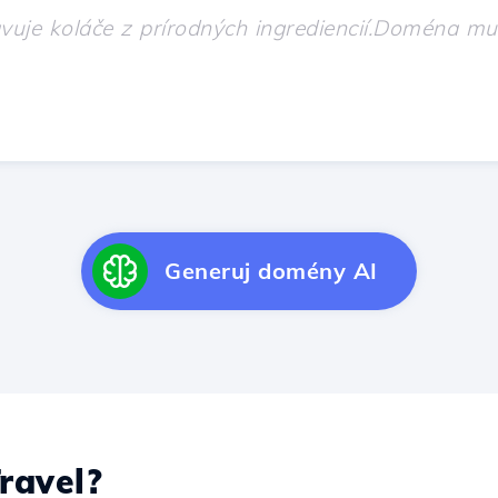
Generuj domény AI
ravel?