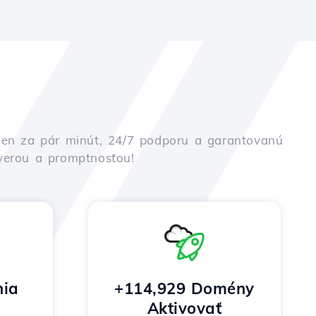
iu len za pár minút, 24/7 podporu a garantovanú
ôverou a promptnosťou!
nia
+114,929 Domény
Aktivovať