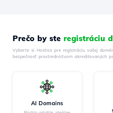
Prečo by ste
registráciu
Vyberte si Hostico pre registráciu vašej domé
bezpečnosť prostredníctvom akreditovaných pa
AI Domains
Rýchlo nájdite ideálne