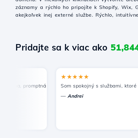
záznamy a rýchlo ho pripojíte k Shopify, Wix,
akejkoľvek inej externé službe. Rýchlo, intuitívn
Pridajte sa k viac ako
51,84
★★★★★
ena, promptná a efektívna technická podpora.
Som spokojný s službami, ktoré pon
—
Andrei