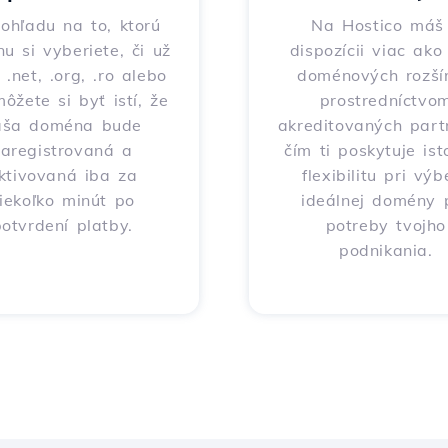
ohľadu na to, ktorú
Na Hostico máš
nu si vyberiete, či už
dispozícii viac ak
 .net, .org, .ro alebo
doménových rozšír
môžete si byť istí, že
prostredníctvo
aša doména bude
akreditovaných part
zaregistrovaná a
čím ti poskytuje ist
ktivovaná iba za
flexibilitu pri výb
iekoľko minút po
ideálnej domény 
otvrdení platby.
potreby tvojho
podnikania.