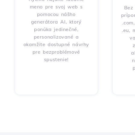
meno pre svoj web s
Bez 
pomocou nášho
prípo
generátora AI, ktorý
.com,
ponúka jedinečné,
.eu, 
personalizované a
v
okamžite dostupné návrhy
pre bezproblémové
a
spustenie!
n
p