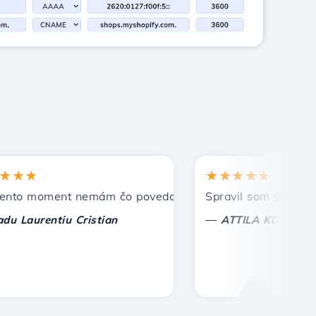
★
★★★★★
 moment nemám čo povedať, len oceniť. S osobitnou úctou,
Spravil som správnu voľ
—
aurentiu Cristian
ATTILA KOLES