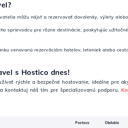
el?
ívatelia môžu nájsť a rezervovať dovolenky, výlety aleb
kého sprievodcu pre rôzne destinácie, poskytujúc užitočn
ánku venovanú rezerváciám hotelov, leteniek alebo cest
avel s Hostico dnes!
užívať rýchle a bezpečné hostovanie, ideálne pre ak
, a kontaktuj náš tím pre špecializovanú podporu.
Ko
Postavy
Obdobie