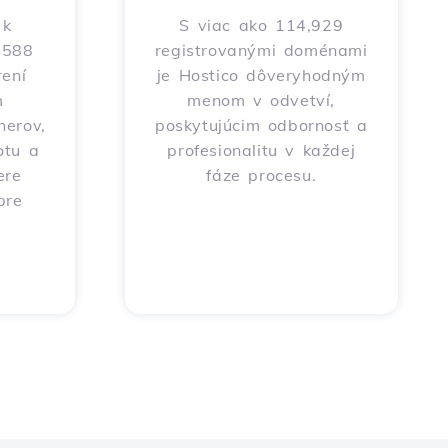
 k
S viac ako 114,929
o 588
registrovanými doménami
ení
je Hostico dôveryhodným
m
menom v odvetví,
nerov,
poskytujúcim odbornosť a
otu a
profesionalitu v každej
ere
fáze procesu.
pre