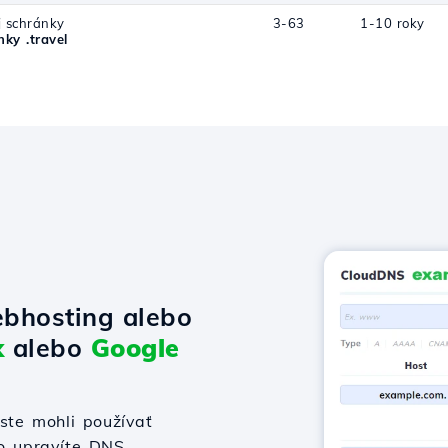
j schránky
3-63
1-10 roky
y .travel
bhosting alebo
x
alebo
Google
te mohli používať
bo upravíte DNS