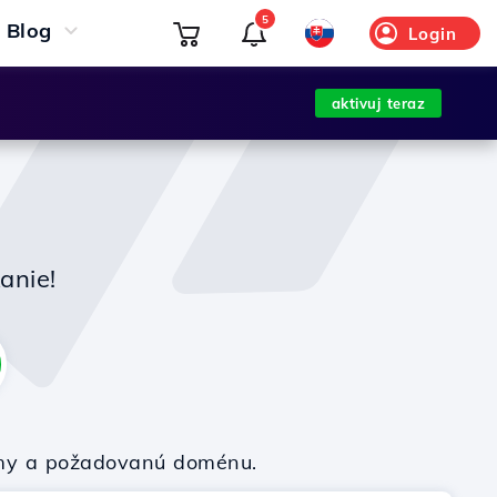
5
Blog
Login
aktivuj teraz
anie!
firmy a požadovanú doménu.