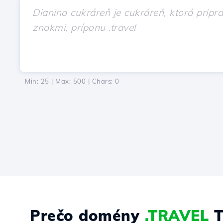
Min: 25 | Max: 500 | Chars:
0
Prečo domény
.TRAVEL
T