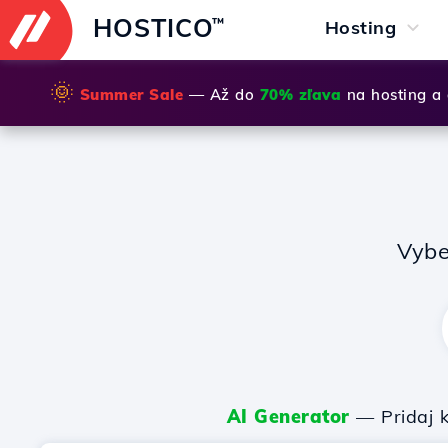
HOSTICO
™
Hosting
🌞
Summer Sale
— Až do
70% zľava
na hosting a
Vybe
AI Generator
— Pridaj k