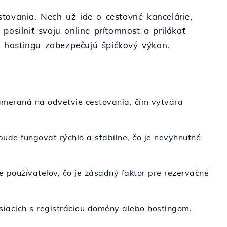
estovania. Nech už ide o cestovné kancelárie,
osilniť svoju online prítomnosť a prilákať
by hostingu zabezpečujú špičkový výkon.
zameraná na odvetvie cestovania, čím vytvára
ude fungovať rýchlo a stabilne, čo je nevyhnutné
e používateľov, čo je zásadný faktor pre rezervačné
isiacich s registráciou domény alebo hostingom.