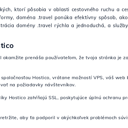
tkých, ktorí pôsobia v oblasti cestovného ruchu a c
ormy, doména .travel ponúka efektívny spôsob, ako p
strácia domény .travel rýchla a jednoduchá, a služ
tico
l okamžite prenáša používateľom, že tvoja stránka je 
spoločnosťou Hostico, vrátane možností VPS, váš web b
govať na požiadavky návštevníkov.
líky Hostico zahŕňajú SSL, poskytujúce úplnú ochranu pr
epretržite, aby ťa podporil v akýchkoľvek problémoch súv