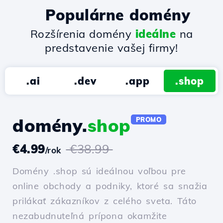
Populárne domény
Rozšírenia domény
ideálne
na
predstavenie vašej firmy!
.ai
.dev
.app
.shop
domény.
shop
PROMO
€4.99
€38.99
/rok
Domény .shop sú ideálnou voľbou pre
online obchody a podniky, ktoré sa snažia
prilákať zákazníkov z celého sveta. Táto
nezabudnuteľná prípona okamžite