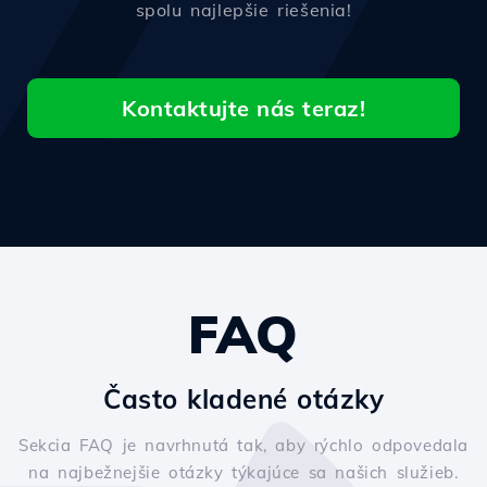
spolu najlepšie riešenia!
Kontaktujte nás teraz!
FAQ
Často kladené otázky
Sekcia FAQ je navrhnutá tak, aby rýchlo odpovedala
na najbežnejšie otázky týkajúce sa našich služieb.