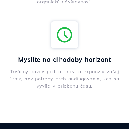
organickú návštevnosť.
Myslite na dlhodobý horizont
Trvácny názov podporí rast a expanziu vašej
firmy, bez potreby prebrandingovania, keď sa
vyvíja v priebehu času.