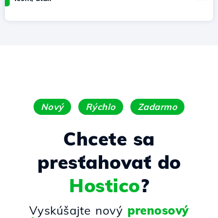
Nový
Rýchlo
Zadarmo
Chcete sa
presťahovať do
Hostico
?
Vyskúšajte nový
prenosový