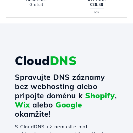
Gratuit
€29.49
rok
Cloud
DNS
Spravujte DNS záznamy
bez webhosting alebo
pripojte doménu k
Shopify
,
Wix
alebo
Google
okamžite!
S CloudDNS už nemusíte mať