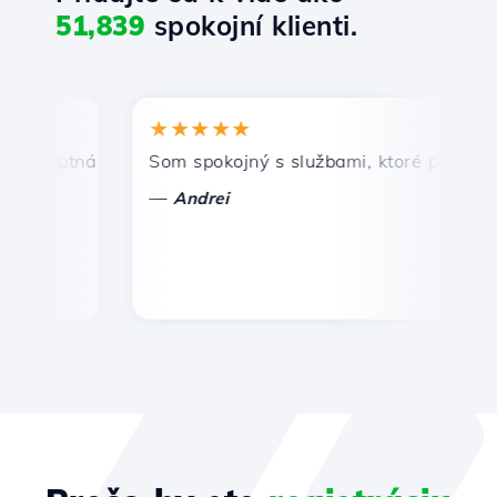
51,839
spokojní klienti.
★★★★★
★
omptná a efektívna technická podpora.
Som spokojný s službami, ktoré ponúka Host
Gr
—
Andrei