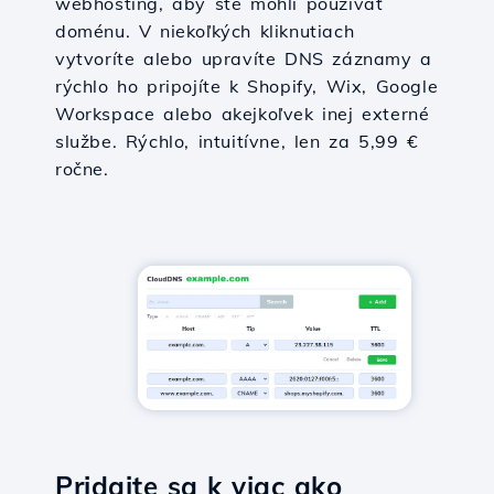
webhosting, aby ste mohli používať
doménu. V niekoľkých kliknutiach
vytvoríte alebo upravíte DNS záznamy a
rýchlo ho pripojíte k Shopify, Wix, Google
Workspace alebo akejkoľvek inej externé
službe. Rýchlo, intuitívne, len za 5,99 €
ročne.
Pridajte sa k viac ako