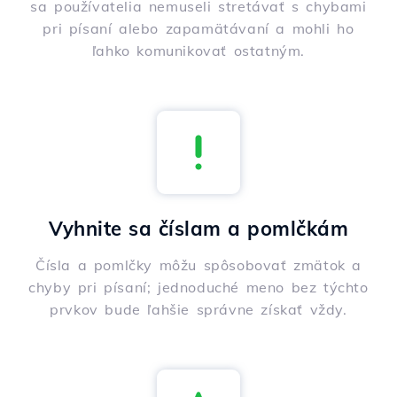
sa používatelia nemuseli stretávať s chybami
pri písaní alebo zapamätávaní a mohli ho
ľahko komunikovať ostatným.
Vyhnite sa číslam a pomlčkám
Čísla a pomlčky môžu spôsobovať zmätok a
chyby pri písaní; jednoduché meno bez týchto
prvkov bude ľahšie správne získať vždy.