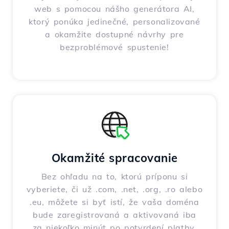
web s pomocou nášho generátora AI,
ktorý ponúka jedinečné, personalizované
a okamžite dostupné návrhy pre
bezproblémové spustenie!
Okamžité spracovanie
Bez ohľadu na to, ktorú príponu si
vyberiete, či už .com, .net, .org, .ro alebo
.eu, môžete si byť istí, že vaša doména
bude zaregistrovaná a aktivovaná iba
za niekoľko minút po potvrdení platby.