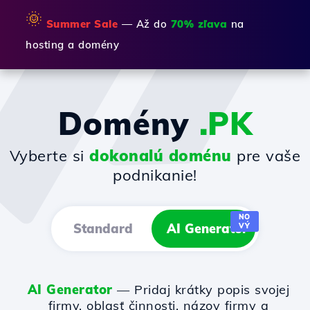
🌞
Summer Sale
— Až do
70% zľava
na
hosting a domény
Domény
.PK
Vyberte si
dokonalú doménu
pre vaše
podnikanie!
NO
Standard
AI Generator
VÝ
AI Generator
— Pridaj krátky popis svojej
firmy, oblasť činnosti, názov firmy a