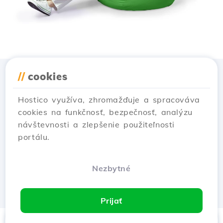
//
cookies
Stiahnuť aplikáciu
Hostico
Hostico využíva, zhromažďuje a spracováva
cookies na funkčnosť, bezpečnosť, analýzu
návštevnosti a zlepšenie použiteľnosti
portálu.
Nezbytné
Prijať