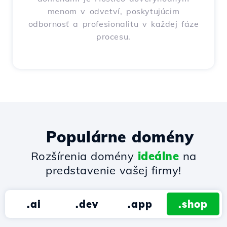
menom v odvetví, poskytujúcim
odbornosť a profesionalitu v každej fáze
procesu.
Populárne domény
Rozšírenia domény
ideálne
na
predstavenie vašej firmy!
.ai
.dev
.app
.shop