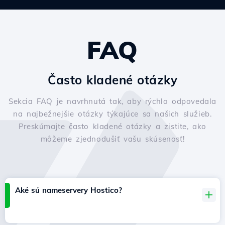
FAQ
Často kladené otázky
Sekcia FAQ je navrhnutá tak, aby rýchlo odpovedala
na najbežnejšie otázky týkajúce sa našich služieb.
Preskúmajte často kladené otázky a zistite, ako
môžeme zjednodušiť vašu skúsenosť!
Aké sú nameservery Hostico?