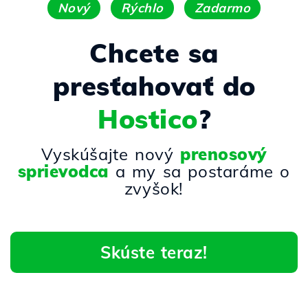
Nový
Rýchlo
Zadarmo
Chcete sa
presťahovať do
Hostico
?
Vyskúšajte nový
prenosový
sprievodca
a my sa postaráme o
zvyšok!
Skúste teraz!