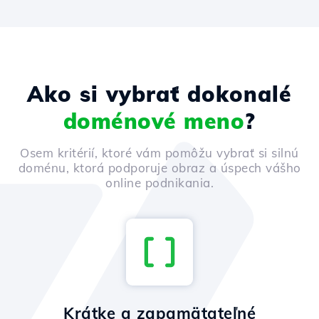
Ako si vybrať dokonalé
doménové meno
?
Osem kritérií, ktoré vám pomôžu vybrať si silnú
doménu, ktorá podporuje obraz a úspech vášho
online podnikania.
Krátke a zapamätateľné