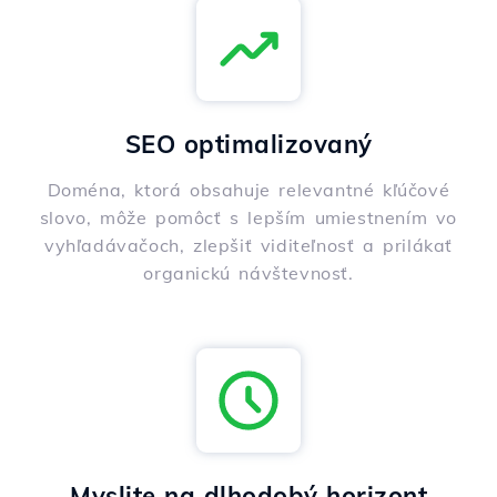
SEO optimalizovaný
Doména, ktorá obsahuje relevantné kľúčové
slovo, môže pomôcť s lepším umiestnením vo
vyhľadávačoch, zlepšiť viditeľnosť a prilákať
organickú návštevnosť.
Myslite na dlhodobý horizont