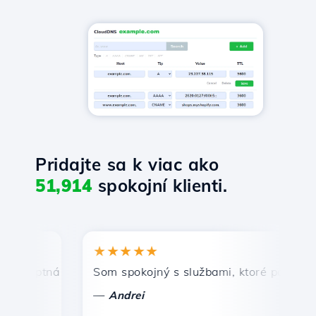
Pridajte sa k viac ako
51,914
spokojní klienti.
★★★★★
★
mptná a efektívna technická podpora.
Som spokojný s službami, ktoré ponúka Host
Gr
—
—
Andrei