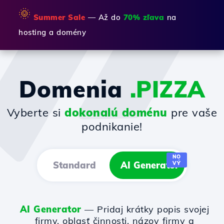
🌞
Summer Sale
— Až do
70% zľava
na
hosting a domény
Domenia
.PIZZA
Vyberte si
dokonalú doménu
pre vaše
podnikanie!
NO
Standard
AI Generator
VÝ
AI Generator
— Pridaj krátky popis svojej
firmy, oblasť činnosti, názov firmy a