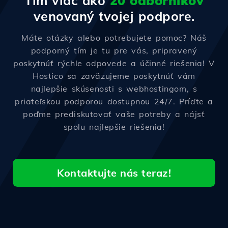
Tím viac ako
20 odborníkov
venovaný tvojej podpore.
Máte otázky alebo potrebujete pomoc? Náš
podporný tím je tu pre vás, pripravený
poskytnúť rýchle odpovede a účinné riešenia! V
Hostico sa zaväzujeme poskytnúť vám
najlepšie skúsenosti s webhostingom, s
priateľskou podporou dostupnou 24/7. Príďte a
poďme prediskutovať vaše potreby a nájsť
spolu najlepšie riešenia!
Kontaktujte nás teraz!