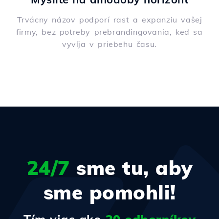
Trvácny názov podporí rast a expanziu vašej
firmy, bez potreby prebrandingovania, keď sa
vyvíja v priebehu času.
24/7
sme tu, aby
sme pomohli!