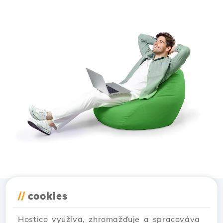
//
cookies
Stiahnuť aplikáciu
Hostico
Hostico využíva, zhromažďuje a spracováva